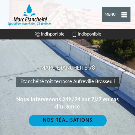
MENU
indisponible
indisponible
MARC ETANCHEITÉ 78
Etanchéité toit terrasse Aufreville Brasseuil
Nous intervenons 24h/24 sur 7j/7 en cas
d'urgence
NOS RÉALISATIONS