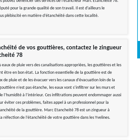
ous pouvez bénéficier des services de l’étancheur Marc Etancheité 78.
puté pour la grande qualité de son travail. Il est d’ailleurs le
lus plébiscité en matière d’étanchéité dans cette localité.
nchéité de vos gouttières, contactez le zingueur
cheité 78
 eaux de pluie vers des canalisations appropriées, les gouttières et les
 être en bon état. La fonction essentielle de la gouttière est de
aux de pluie et de les évacuer vers les canaux d’évacuation loin de la
 gouttière n’est pas étanche, les eaux vont s’infiltrer sur les murs et
e l’humidité à l’intérieur. Ces infiltrations peuvent endommager aussi
ur éviter ces problèmes, faites appel à un professionnel pour la
étanchéité de la gouttière. Marc Etancheité 78 est un zingueur à
a réfection de l’étanchéité de votre gouttière dans les Yvelines.