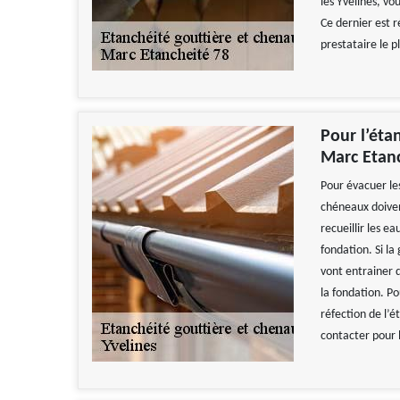
les Yvelines, v
Ce dernier est ré
prestataire le p
Pour l’éta
Marc Etan
Pour évacuer les
chéneaux doivent
recueillir les e
fondation. Si la
vont entrainer d
la fondation. Po
réfection de l’
contacter pour l