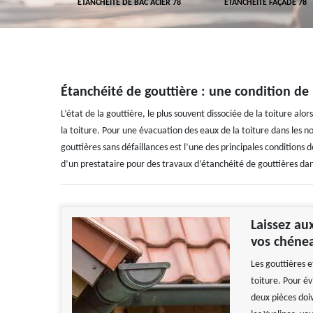
NCHÉITÉ DE BAC ACIER 78
ETANCHÉITÉ FAÇADE 78
ETANCHÉITÉ 
Étanchéité de gouttière : une condition de 
L’état de la gouttière, le plus souvent dissociée de la toiture alors
la toiture. Pour une évacuation des eaux de la toiture dans les n
gouttières sans défaillances est l’une des principales conditions 
d’un prestataire pour des travaux d’étanchéité de gouttières dan
Laissez au
vos chénea
Les gouttières e
toiture. Pour év
deux pièces doi