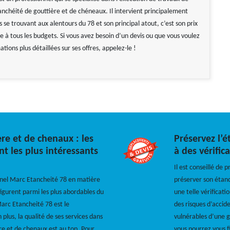
anchéité de gouttière et de chéneaux. Il intervient principalement
és se trouvant aux alentours du 78 et son principal atout, c’est son prix
le à tous les budgets. Si vous avez besoin d’un devis ou que vous voulez
ations plus détaillées sur ses offres, appelez-le !
re et de chenaux : les
Préservez l’
nt les plus intéressants
à des vérific
Il est conseillé de 
ionnel Marc Etancheité 78 en matière
préserver son étanc
igurent parmi les plus abordables du
une telle vérificati
Marc Etancheité 78 est le
des risques d’accide
En plus, la qualité de ses services dans
vulnérables d’une g
re et de chenaux est au top. Pour
vous pourrez vous f