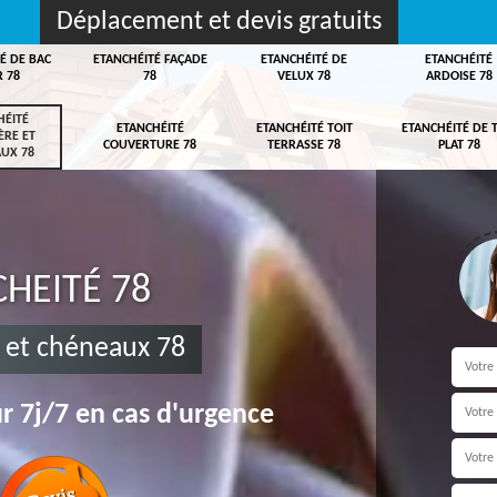
Déplacement et devis gratuits
É DE BAC
ETANCHÉITÉ FAÇADE
ETANCHÉITÉ DE
ETANCHÉITÉ
R 78
78
VELUX 78
ARDOISE 78
HÉITÉ
ETANCHÉITÉ
ETANCHÉITÉ TOIT
ETANCHÉITÉ DE 
ÈRE ET
COUVERTURE 78
TERRASSE 78
PLAT 78
UX 78
HEITÉ 78
e et chéneaux 78
r 7j/7 en cas d'urgence