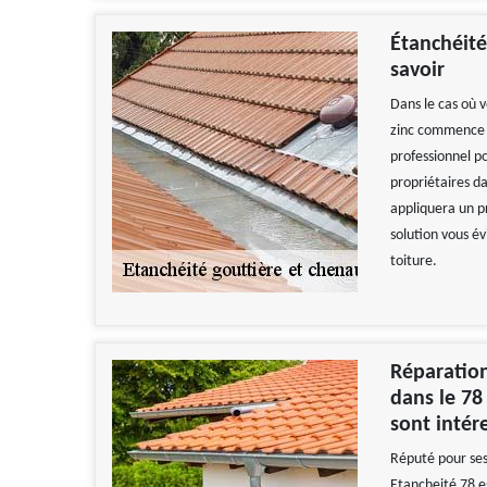
Étanchéité 
savoir
Dans le cas où 
zinc commence à
professionnel po
propriétaires da
appliquera un pr
solution vous é
toiture.
Réparation
dans le 78
sont intér
Réputé pour ses
Etancheité 78 es