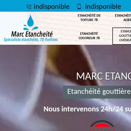
indisponible
indisponible
ETANCHÉITÉ DE
ETANCHÉIT
TOITURE 78
ACIE
ETANC
ETANCHÉITÉ
GOUTTI
COUVREUR 78
CHÉNEA
MARC ETANC
Etanchéité gouttièr
Nous intervenons 24h/24 su