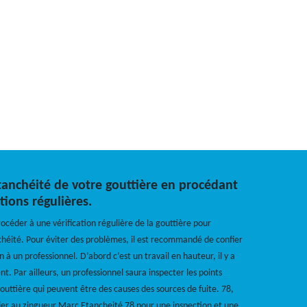
étanchéité de votre gouttière en procédant
ations régulières.
procéder à une vérification régulière de la gouttière pour
héité. Pour éviter des problèmes, il est recommandé de confier
on à un professionnel. D’abord c’est un travail en hauteur, il y a
nt. Par ailleurs, un professionnel saura inspecter les points
outtière qui peuvent être des causes des sources de fuite. 78,
ier au zingueur Marc Etancheité 78 pour une inspection et une