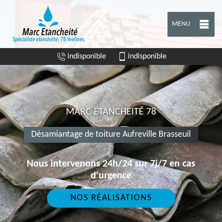
MENU
indisponible
indisponible
MARC ETANCHEITÉ 78
Désamiantage de toiture Aufreville Brasseuil
Nous intervenons 24h/24 sur 7j/7 en cas
d'urgence
NOS RÉALISATIONS