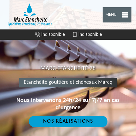
MENU
indisponible
indisponible
MARC ETANCHEITÉ 78
Etanchéité gouttière et chéneaux Marcq
Nous intervenons 24h/24 sur 7j/7 en cas
d'urgence
NOS RÉALISATIONS