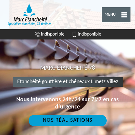
MENU
indisponible
indisponible
MARC ETANCHEITÉ 78
Etanchéité gouttière et chéneaux Limetz Villez
Nous intervenons 24h/24 sur 7j/7 en cas
d'urgence
NOS RÉALISATIONS