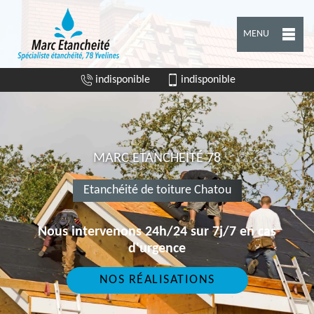
MENU
indisponible
indisponible
MARC ETANCHEITÉ 78
Etanchéité de toiture Chatou
Nous intervenons 24h/24 sur 7j/7 en cas
d'urgence
NOS RÉALISATIONS