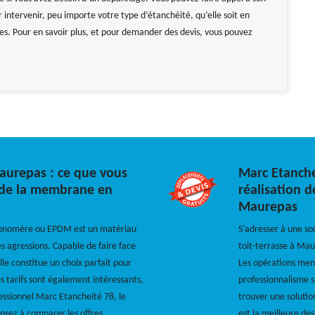
r intervenir, peu importe votre type d’étanchéité, qu’elle soit en
es. Pour en savoir plus, et pour demander des devis, vous pouvez
Maurepas : ce que vous
Marc Etanche
x de la membrane en
réalisation d
Maurepas
onomère ou EPDM est un matériau
S’adresser à une so
s agressions. Capable de faire face
toit-terrasse à Mau
lle constitue un choix parfait pour
Les opérations mené
s tarifs sont également intéressants,
professionnalisme s
fessionnel Marc Etancheité 78, le
trouver une solutio
nsez à comparer les offres.
est la meilleure des