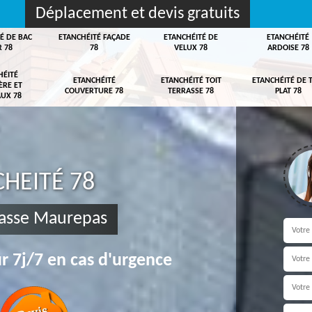
Déplacement et devis gratuits
É DE BAC
ETANCHÉITÉ FAÇADE
ETANCHÉITÉ DE
ETANCHÉITÉ
R 78
78
VELUX 78
ARDOISE 78
HÉITÉ
ETANCHÉITÉ
ETANCHÉITÉ TOIT
ETANCHÉITÉ DE 
ÈRE ET
COUVERTURE 78
TERRASSE 78
PLAT 78
UX 78
HEITÉ 78
rrasse Maurepas
r 7j/7 en cas d'urgence