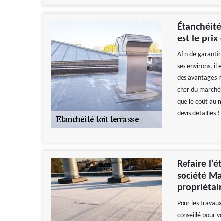
Étanchéité
est le prix
Afin de garantir
ses environs, il
des avantages mu
cher du marché.
que le coût au 
devis détaillés !
Refaire l’
société Ma
propriétai
Pour les travaux
conseillé pour v