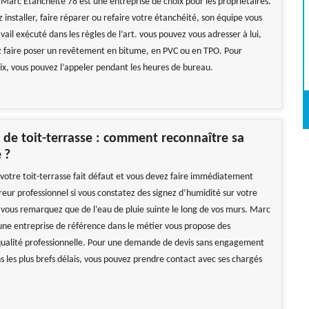
 Marc Etancheité 78 est une entreprise de choix pour les propriétaires.
 installer, faire réparer ou refaire votre étanchéité, son équipe vous
vail exécuté dans les règles de l’art. vous pouvez vous adresser à lui,
z faire poser un revêtement en bitume, en PVC ou en TPO. Pour
rix, vous pouvez l’appeler pendant les heures de bureau.
 de toit-terrasse : comment reconnaître sa
 ?
 votre toit-terrasse fait défaut et vous devez faire immédiatement
reur professionnel si vous constatez des signez d’humidité sur votre
 vous remarquez que de l’eau de pluie suinte le long de vos murs. Marc
une entreprise de référence dans le métier vous propose des
qualité professionnelle. Pour une demande de devis sans engagement
ns les plus brefs délais, vous pouvez prendre contact avec ses chargés