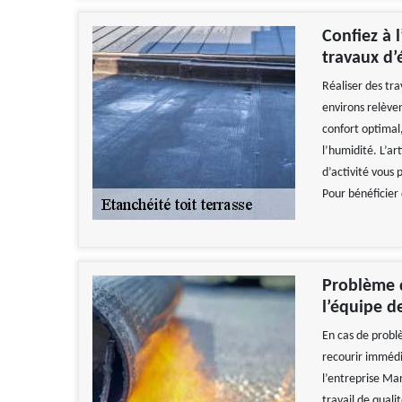
Confiez à 
travaux d’
Réaliser des tr
environs relève
confort optimal,
l’humidité. L’a
d’activité vous 
Pour bénéficier
Problème d
l’équipe d
En cas de probl
recourir immédi
l’entreprise Ma
travail de quali