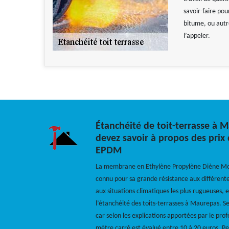
savoir-faire pou
bitume, ou autr
l’appeler.
Étanchéité de toit-terrasse à 
devez savoir à propos des pri
EPDM
La membrane en Ethylène Propylène Diène M
connu pour sa grande résistance aux différente
aux situations climatiques les plus rugueuses, e
l’étanchéité des toits-terrasses à Maurepas. Se
car selon les explications apportées par le pro
mètre carré est évalué entre 10 à 20 euros. Pe