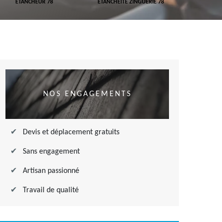
ETANCHEUR 78
ETANCHÉITÉ ZINGUERIE 78
ETANCHÉITÉ
NOS ENGAGEMENTS
Devis et déplacement gratuits
Sans engagement
Artisan passionné
Travail de qualité