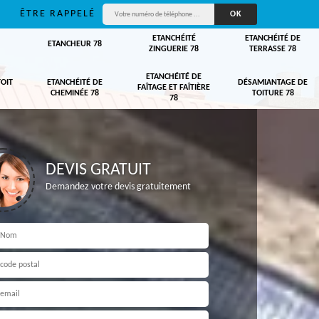
ÊTRE RAPPELÉ
ETANCHÉITÉ
ETANCHÉITÉ DE
ETANCHEUR 78
ZINGUERIE 78
TERRASSE 78
ETANCHÉITÉ DE
TOIT
ETANCHÉITÉ DE
DÉSAMIANTAGE DE
FAÎTAGE ET FAÎTIÈRE
CHEMINÉE 78
TOITURE 78
78
DEVIS GRATUIT
Demandez votre devis gratuitement