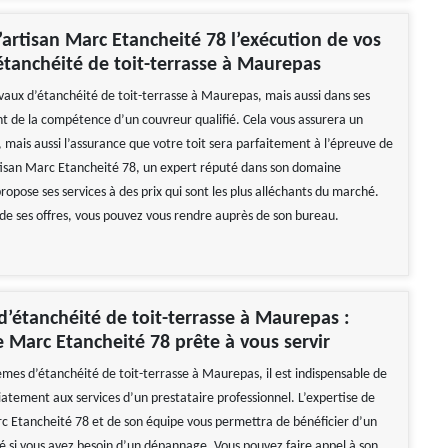
l’artisan Marc Etancheité 78 l’exécution de vos
étanchéité de toit-terrasse à Maurepas
avaux d’étanchéité de toit-terrasse à Maurepas, mais aussi dans ses
nt de la compétence d’un couvreur qualifié. Cela vous assurera un
 mais aussi l’assurance que votre toit sera parfaitement à l’épreuve de
rtisan Marc Etancheité 78, un expert réputé dans son domaine
propose ses services à des prix qui sont les plus alléchants du marché.
 de ses offres, vous pouvez vous rendre auprès de son bureau.
’étanchéité de toit-terrasse à Maurepas :
e Marc Etancheité 78 prête à vous servir
èmes d’étanchéité de toit-terrasse à Maurepas, il est indispensable de
atement aux services d’un prestataire professionnel. L’expertise de
rc Etancheité 78 et de son équipe vous permettra de bénéficier d’un
té si vous avez besoin d’un dépannage. Vous pouvez faire appel à son