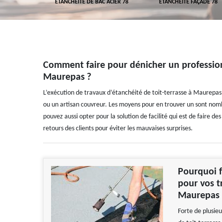
 TOITURE 78
ETANCHÉITÉ DE BAC ACIER 78
ETANCHÉITÉ FAÇADE 78
Comment faire pour dénicher un professionn
Maurepas ?
L’exécution de travaux d’étanchéité de toit-terrasse à Maurepas 
ou un artisan couvreur. Les moyens pour en trouver un sont nombr
pouvez aussi opter pour la solution de facilité qui est de faire de
retours des clients pour éviter les mauvaises surprises.
Pourquoi f
pour vos t
Maurepas 
Forte de plusie