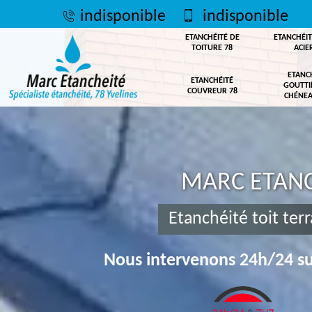
indisponible
indisponible
ETANCHÉITÉ DE
ETANCHÉIT
TOITURE 78
ACIE
ETANC
ETANCHÉITÉ
GOUTTI
COUVREUR 78
CHÉNEA
MARC ETANC
Etanchéité toit te
Nous intervenons 24h/24 su