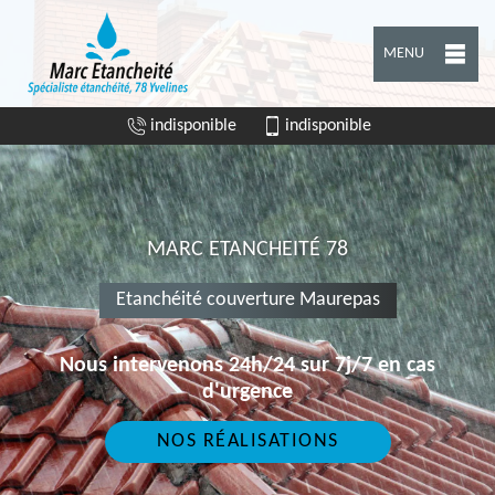
MENU
indisponible
indisponible
MARC ETANCHEITÉ 78
Etanchéité couverture Maurepas
Nous intervenons 24h/24 sur 7j/7 en cas
d'urgence
NOS RÉALISATIONS