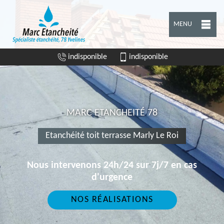
MENU
indisponible
indisponible
MARC ETANCHEITÉ 78
Etanchéité toit terrasse Marly Le Roi
Nous intervenons 24h/24 sur 7j/7 en cas
d'urgence
NOS RÉALISATIONS