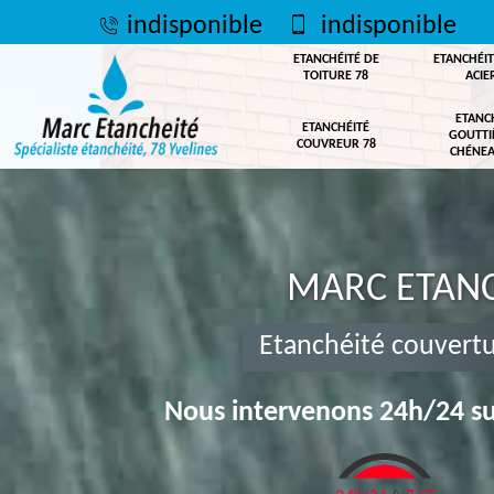
indisponible
indisponible
ETANCHÉITÉ DE
ETANCHÉIT
TOITURE 78
ACIE
ETANC
ETANCHÉITÉ
GOUTTI
COUVREUR 78
CHÉNEA
MARC ETANC
Etanchéité couvertu
Nous intervenons 24h/24 su