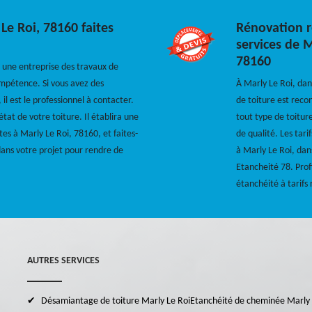
Le Roi, 78160 faites
Rénovation ré
services de 
78160
 une entreprise des travaux de
mpétence. Si vous avez des
À Marly Le Roi, dan
il est le professionnel à contacter.
de toiture est reco
état de votre toiture. Il établira une
tout type de toitur
êtes à Marly Le Roi, 78160, et faites-
de qualité. Les tar
dans votre projet pour rendre de
à Marly Le Roi, dan
Etancheité 78. Prof
étanchéité à tarifs
AUTRES SERVICES
Désamiantage de toiture Marly Le Roi
Etanchéité de cheminée Marly 