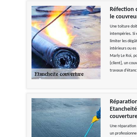
Réfection 
le couvreu
Une toiture doit
intempéries. Si
limiter les dégâ
intérieurs ou e
Marly Le Roi, p
{client], un cou
travaux d’étanch
Réparation
Etancheité
couverture
Une réparation d
un professionn