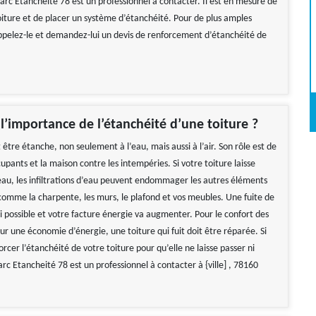
arc Etancheité 78 est un professionnel à contacter. Il est en mesure de
oiture et de placer un système d’étanchéité. Pour de plus amples
ppelez-le et demandez-lui un devis de renforcement d’étanchéité de
 l’importance de l’étanchéité d’une toiture ?
 être étanche, non seulement à l’eau, mais aussi à l’air. Son rôle est de
upants et la maison contre les intempéries. Si votre toiture laisse
l’eau, les infiltrations d’eau peuvent endommager les autres éléments
 comme la charpente, les murs, le plafond et vos meubles. Une fuite de
i possible et votre facture énergie va augmenter. Pour le confort des
r une économie d’énergie, une toiture qui fuit doit être réparée. Si
rcer l’étanchéité de votre toiture pour qu’elle ne laisse passer ni
 Marc Etancheité 78 est un professionnel à contacter à {ville] , 78160