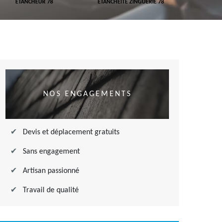
ETANCHEUR 78
ETANCHÉITÉ ZINGUERIE 78
ETANCHÉITÉ
NOS ENGAGEMENTS
Devis et déplacement gratuits
Sans engagement
Artisan passionné
Travail de qualité