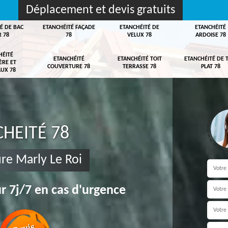
Déplacement et devis gratuits
É DE BAC
ETANCHÉITÉ FAÇADE
ETANCHÉITÉ DE
ETANCHÉITÉ
R 78
78
VELUX 78
ARDOISE 78
HÉITÉ
ETANCHÉITÉ
ETANCHÉITÉ TOIT
ETANCHÉITÉ DE 
ÈRE ET
COUVERTURE 78
TERRASSE 78
PLAT 78
UX 78
HEITÉ 78
re Marly Le Roi
r 7j/7 en cas d'urgence