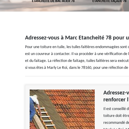
 TOITURE 78
ETANCHÉITÉ DE BAC ACIER 78
ETANCHÉITÉ FAÇADE 78
Adressez-vous à Marc Etancheité 78 pour une
Pour une toiture en tuile, les tuiles faitières endommagées sont
est un couvreur à contacter. Il va procéder à une vérification de l
et du faitage. La réfection de faitage, tuiles faitières sera exécu
si vous êtes à Marly Le Roi, dans le 78160, pour une réfection de 
Adressez-v
renforcer 
Il est conseillé
toiture doit être
recommandé de v