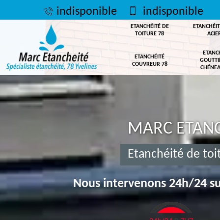
indisponible
indisponible
ETANCHÉITÉ DE
ETANCHÉIT
TOITURE 78
ACIE
ETANC
ETANCHÉITÉ
GOUTTI
COUVREUR 78
CHÉNEA
MARC ETANC
Etanchéité de toit
Nous intervenons 24h/24 su