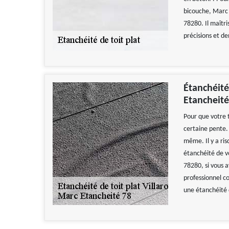
bicouche, Marc E
78280. Il maîtr
précisions et de
Étanchéité 
Etancheité
Pour que votre t
certaine pente.
même. Il y a risq
étanchéité de vo
78280, si vous a
professionnel co
une étanchéité d