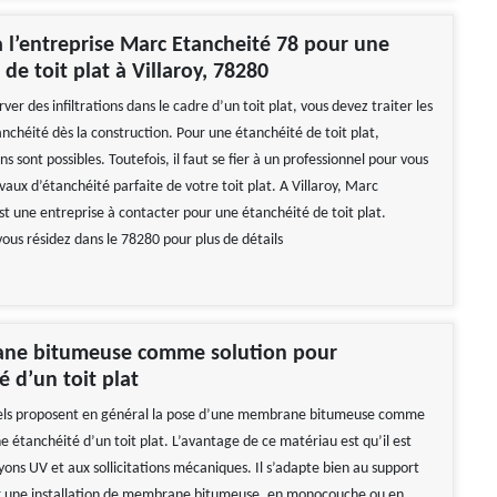
à l’entreprise Marc Etancheité 78 pour une
de toit plat à Villaroy, 78280
ver des infiltrations dans le cadre d’un toit plat, vous devez traiter les
nchéité dès la construction. Pour une étanchéité de toit plat,
ns sont possibles. Toutefois, il faut se fier à un professionnel pour vous
vaux d’étanchéité parfaite de votre toit plat. A Villaroy, Marc
st une entreprise à contacter pour une étanchéité de toit plat.
vous résidez dans le 78280 pour plus de détails
ne bitumeuse comme solution pour
é d’un toit plat
nels proposent en général la pose d’une membrane bitumeuse comme
e étanchéité d’un toit plat. L’avantage de ce matériau est qu’il est
yons UV et aux sollicitations mécaniques. Il s’adapte bien au support
ur une installation de membrane bitumeuse, en monocouche ou en