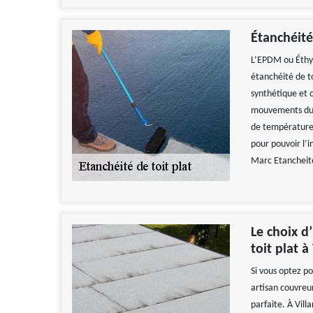
Étanchéité
L’EPDM ou Éthy
étanchéité de t
synthétique et c
mouvements du s
de température. 
pour pouvoir l’
Marc Etancheité 
Le choix d
toit plat à
Si vous optez po
artisan couvreur
parfaite. À Vill