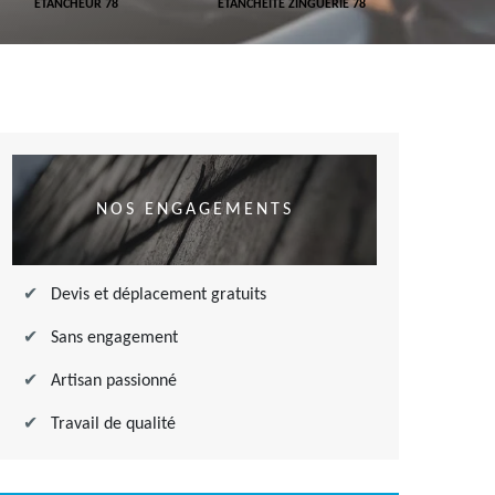
ETANCHEUR 78
ETANCHÉITÉ ZINGUERIE 78
ETANCHÉITÉ
NOS ENGAGEMENTS
Devis et déplacement gratuits
Sans engagement
Artisan passionné
Travail de qualité