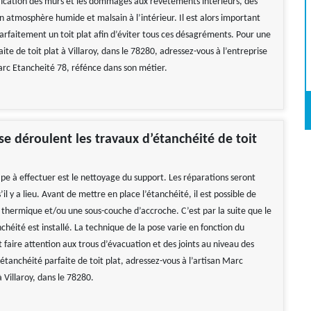
ification des murs et les dommages aux revêtements intérieurs, des
n atmosphère humide et malsain à l’intérieur. Il est alors important
parfaitement un toit plat afin d’éviter tous ces désagréments. Pour une
ite de toit plat à Villaroy, dans le 78280, adressez-vous à l’entreprise
rc Etancheité 78, réfénce dans son métier.
 déroulent les travaux d’étanchéité de toit
pe à effectuer est le nettoyage du support. Les réparations seront
s’il y a lieu. Avant de mettre en place l’étanchéité, il est possible de
t thermique et/ou une sous-couche d’accroche. C’est par la suite que le
héité est installé. La technique de la pose varie en fonction du
t faire attention aux trous d’évacuation et des joints au niveau des
étanchéité parfaite de toit plat, adressez-vous à l’artisan Marc
 Villaroy, dans le 78280.