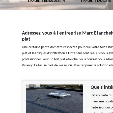
 TOITURE 78
ETANCHÉITÉ DE BAC ACIER 78
ETANCHÉITÉ FAÇADE 78
Adressez-vous à l’entreprise Marc Etancheit
plat
Une certaine pente doit être respectée pour que votre toit ass
plat et les risques d’infiltration à l’intérieur sont réels. Si vous 
professionnel. Pour un toit plat étanché, vous pourrez vous adre
Villaroy. Faites-lui part de vos soucis. Il va proposer la solution 
Quels inté
L’étanchéité d’
mauvaise isolati
l’intérieur qui