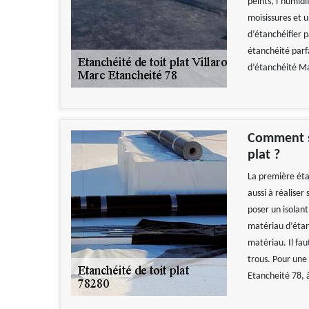
peints, l’humid
moisissures et u
d’étanchéifier 
étanchéité parfa
d’étanchéité Ma
Comment se
plat ?
La première éta
aussi à réaliser 
poser un isolan
matériau d’étanc
matériau. Il fau
trous. Pour une 
Etancheité 78, à