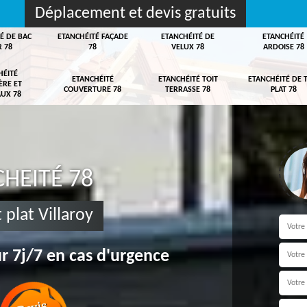
Déplacement et devis gratuits
É DE BAC
ETANCHÉITÉ FAÇADE
ETANCHÉITÉ DE
ETANCHÉITÉ
R 78
78
VELUX 78
ARDOISE 78
HÉITÉ
ETANCHÉITÉ
ETANCHÉITÉ TOIT
ETANCHÉITÉ DE 
ÈRE ET
COUVERTURE 78
TERRASSE 78
PLAT 78
UX 78
HEITÉ 78
 plat Villaroy
r 7j/7 en cas d'urgence