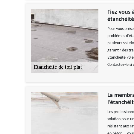
Fiez-vous 
étanchéité 
Pour vous préser
problèmes d’éta
plusieurs solutio
garantir des tra
Etancheité 78 e
Contactez-le si 
La membra
l’étanchéit
Les profession
solution pour un
résistant aux ra
en béton. . Po