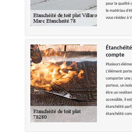
pour la qualité 
le matériau d’é
vous résidez à V
Étanchéité
compte
Plusieurs élémen
L’élément porteu
comporter une 
porteur, un iso
être un revêteme
accessible, il 
étanchéité parf
étanchéité comm