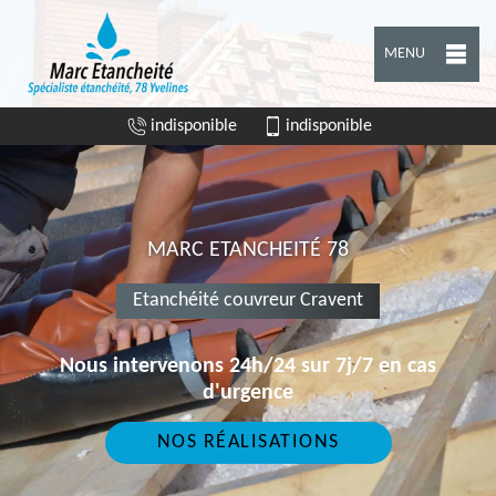
MENU
indisponible
indisponible
MARC ETANCHEITÉ 78
Etanchéité couvreur Cravent
Nous intervenons 24h/24 sur 7j/7 en cas
d'urgence
NOS RÉALISATIONS