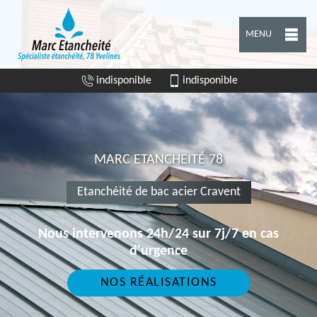
MENU
indisponible
indisponible
MARC ETANCHEITÉ 78
Etanchéité de bac acier Cravent
Nous intervenons 24h/24 sur 7j/7 en cas
d'urgence
NOS RÉALISATIONS