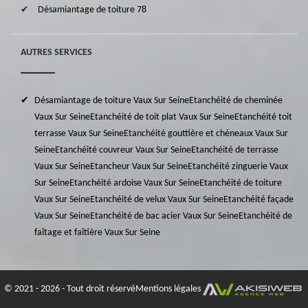
Désamiantage de toiture 78
AUTRES SERVICES
Désamiantage de toiture Vaux Sur Seine
Etanchéité de cheminée
Vaux Sur Seine
Etanchéité de toit plat Vaux Sur Seine
Etanchéité toit
terrasse Vaux Sur Seine
Etanchéité gouttière et chéneaux Vaux Sur
Seine
Etanchéité couvreur Vaux Sur Seine
Etanchéité de terrasse
Vaux Sur Seine
Etancheur Vaux Sur Seine
Etanchéité zinguerie Vaux
Sur Seine
Etanchéité ardoise Vaux Sur Seine
Etanchéité de toiture
Vaux Sur Seine
Etanchéité de velux Vaux Sur Seine
Etanchéité façade
Vaux Sur Seine
Etanchéité de bac acier Vaux Sur Seine
Etanchéité de
faîtage et faîtière Vaux Sur Seine
© 2021 - 2026 - Tout droit réservé
Mentions légales