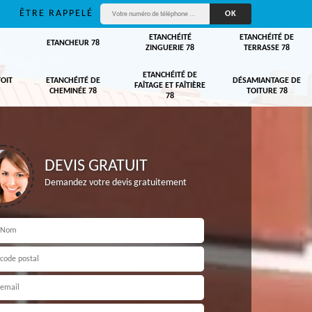
ÊTRE RAPPELÉ
ETANCHÉITÉ
ETANCHÉITÉ DE
ETANCHEUR 78
ZINGUERIE 78
TERRASSE 78
ETANCHÉITÉ DE
TOIT
ETANCHÉITÉ DE
DÉSAMIANTAGE DE
FAÎTAGE ET FAÎTIÈRE
CHEMINÉE 78
TOITURE 78
78
DEVIS GRATUIT
Demandez votre devis gratuitement