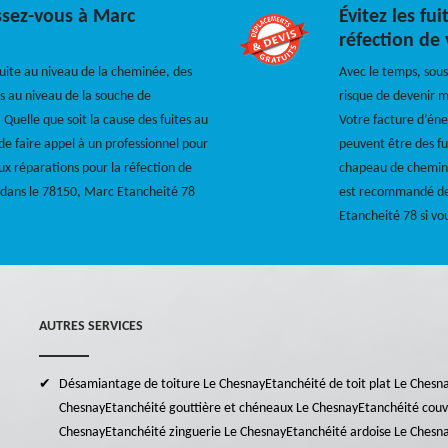
ssez-vous à Marc
Évitez les fu
n
réfection de
 fuite au niveau de la cheminée, des
Avec le temps, sous
s au niveau de la souche de
risque de devenir mo
uelle que soit la cause des fuites au
Votre facture d’éne
e faire appel à un professionnel pour
peuvent être des fu
ux réparations pour la réfection de
chapeau de cheminé
 dans le 78150, Marc Etancheité 78
est recommandé de 
Etancheité 78 si vo
AUTRES SERVICES
Désamiantage de toiture Le Chesnay
Etanchéité de toit plat Le Chesn
Chesnay
Etanchéité gouttière et chéneaux Le Chesnay
Etanchéité couv
Chesnay
Etanchéité zinguerie Le Chesnay
Etanchéité ardoise Le Chesn