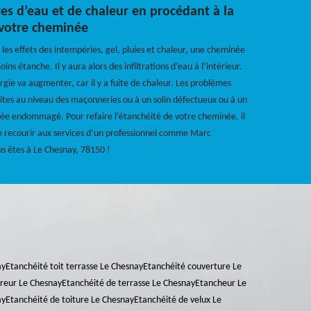
ites d’eau et de chaleur en procédant à la
 votre cheminée
 les effets des intempéries, gel, pluies et chaleur, une cheminée
ins étanche. Il y aura alors des infiltrations d’eau à l’intérieur.
rgie va augmenter, car il y a fuite de chaleur. Les problèmes
ites au niveau des maçonneries ou à un solin défectueux ou à un
e endommagé. Pour refaire l’étanchéité de votre cheminée, il
recourir aux services d’un professionnel comme Marc
us êtes à Le Chesnay, 78150 !
ay
Etanchéité toit terrasse Le Chesnay
Etanchéité couverture Le
reur Le Chesnay
Etanchéité de terrasse Le Chesnay
Etancheur Le
ay
Etanchéité de toiture Le Chesnay
Etanchéité de velux Le