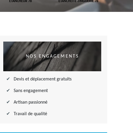
ETANCHEUR 78
ETANCHÉITÉ ZINGUERIE 78
ETANCHÉITÉ
NOS ENGAGEMENTS
Devis et déplacement gratuits
Sans engagement
Artisan passionné
Travail de qualité