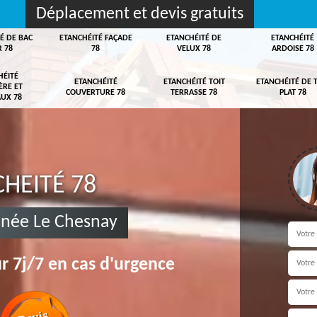
Déplacement et devis gratuits
É DE BAC
ETANCHÉITÉ FAÇADE
ETANCHÉITÉ DE
ETANCHÉITÉ
R 78
78
VELUX 78
ARDOISE 78
HÉITÉ
ETANCHÉITÉ
ETANCHÉITÉ TOIT
ETANCHÉITÉ DE 
ÈRE ET
COUVERTURE 78
TERRASSE 78
PLAT 78
UX 78
HEITÉ 78
inée Le Chesnay
r 7j/7 en cas d'urgence