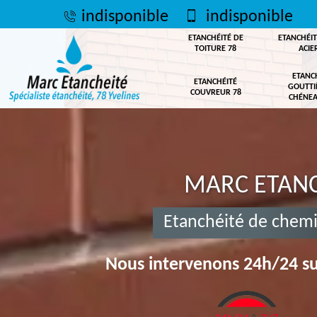
indisponible
indisponible
ETANCHÉITÉ DE
ETANCHÉIT
TOITURE 78
ACIE
ETANC
ETANCHÉITÉ
GOUTTI
COUVREUR 78
CHÉNEA
MARC ETANC
Etanchéité de chem
Nous intervenons 24h/24 su