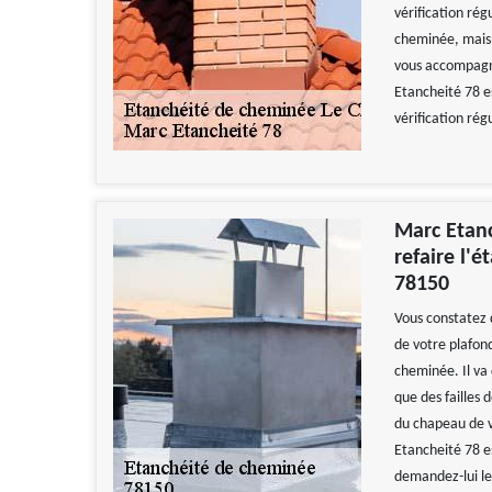
vérification rég
cheminée, mais l
vous accompagne
Etancheité 78 e
vérification rég
Marc Etanc
refaire l'
78150
Vous constatez 
de votre plafon
cheminée. Il va 
que des failles 
du chapeau de 
Etancheité 78 es
demandez-lui le