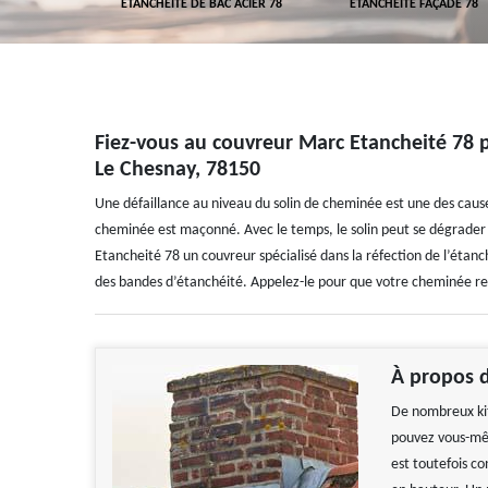
 TOITURE 78
ETANCHÉITÉ DE BAC ACIER 78
ETANCHÉITÉ FAÇADE 78
Fiez-vous au couvreur Marc Etancheité 78 p
Le Chesnay, 78150
Une défaillance au niveau du solin de cheminée est une des causes
cheminée est maçonné. Avec le temps, le solin peut se dégrader et 
Etancheité 78 un couvreur spécialisé dans la réfection de l’étan
des bandes d’étanchéité. Appelez-le pour que votre cheminée r
À propos d
De nombreux kit
pouvez vous-mêm
est toutefois co