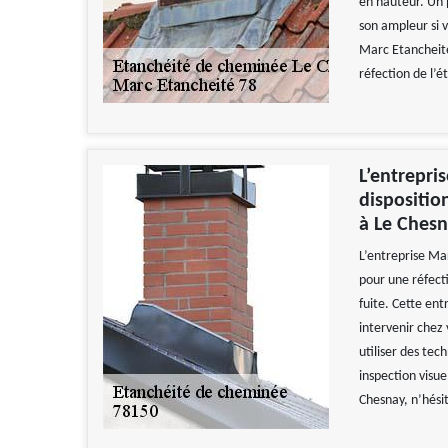
en hauteur. Un 
son ampleur si 
Marc Etancheité
réfection de l’
L’entrepri
dispositio
à Le Chesn
L’entreprise Ma
pour une réfect
fuite. Cette en
intervenir chez 
utiliser des tec
inspection visuel
Chesnay, n’hésit