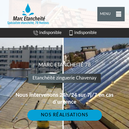
MENU
indisponible
indisponible
MARC ETANCHEITÉ 78
Etanchéité zinguerie Chavenay
Nous intervenons 24h/24 sur 7j/7 en cas
d'urgence
NOS RÉALISATIONS