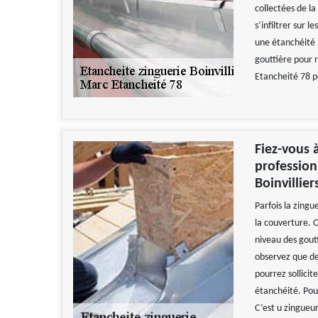
collectées de la
s’infiltrer sur 
une étanchéité p
gouttière pour 
Etancheité 78 p
Fiez-vous 
profession
Boinvillier
Parfois la zingu
la couverture. O
niveau des gout
observez que des
pourrez sollicit
étanchéité. Pou
C’est u zingueur