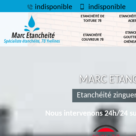
indisponible
indisponible
ETANCHÉITÉ DE
ETANCHÉIT
TOITURE 78
ACIE
ETANC
ETANCHÉITÉ
GOUTTI
COUVREUR 78
CHÉNEA
MARC ETANC
Etanchéité zingueri
Nous intervenons 24h/24 su