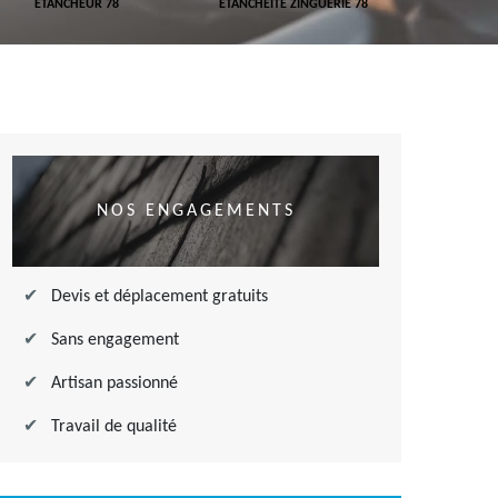
ETANCHEUR 78
ETANCHÉITÉ ZINGUERIE 78
ETANCHÉITÉ
NOS ENGAGEMENTS
Devis et déplacement gratuits
Sans engagement
Artisan passionné
Travail de qualité