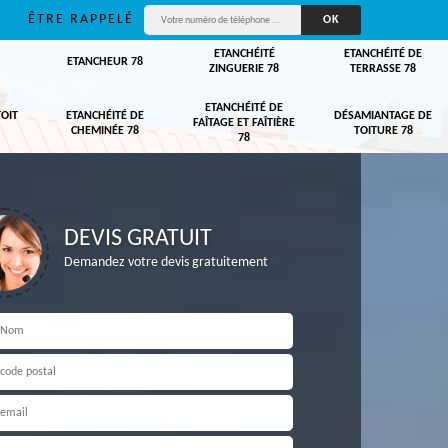
ÊTRE RAPPELÉ
ETANCHÉITÉ
ETANCHÉITÉ DE
ETANCHEUR 78
ZINGUERIE 78
TERRASSE 78
ETANCHÉITÉ DE
TOIT
ETANCHÉITÉ DE
DÉSAMIANTAGE DE
FAÎTAGE ET FAÎTIÈRE
CHEMINÉE 78
TOITURE 78
78
DEVIS GRATUIT
Demandez votre devis gratuitement