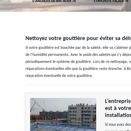
 TOITURE 78
ETANCHÉITÉ DE BAC ACIER 78
ETANCHÉITÉ FAÇADE 78
Nettoyez votre gouttière pour éviter sa dé
Si votre gouttière est bouchée par de la saleté, elle va s’abimer pl
de l’humidité permanente. Avec le poids des saletés qui s’y dépose
périodiquement le système de gouttière. Lors de ce nettoyage, vou
réparations éventuelles afin que la gouttière reste étanche. A Bo
réparation éventuelle de votre gouttière.
L’entrepri
est à votr
installatio
Si vous avez des