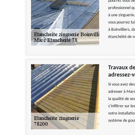
pourrez vous fie
professionnel qu
à une zinguerie.
vous pourrez lui
à Boinvilliers, d
étanchéité de vo
Travaux de
adressez-v
Si vous avez de
adresser à Marc
la qualité de ses
s’infiltrer sur l
votre installati
système de goutt