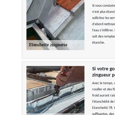
Si vous constate
n’est plus étanc
sollicitez les s
d’abord nettoyer
l’eau s’infiltrer
soit des rempla
étanche.
Si votre go
zingueur p
Avec le temps, 
rouiller et des 
froid auront rais
l’étanchéité de 
Etancheité 78. I
suffisantes, de