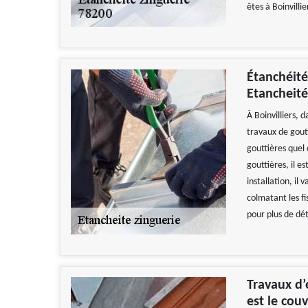
êtes à Boinvilli
Étanchéité
Etancheité
À Boinvilliers, 
travaux de goutt
gouttières quel
gouttières, il 
installation, il
colmatant les fi
pour plus de déta
Travaux d’
est le co