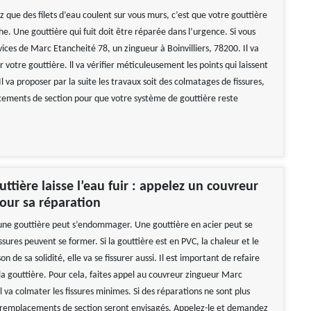
z que des filets d’eau coulent sur vous murs, c’est que votre gouttière
he. Une gouttière qui fuit doit être réparée dans l’urgence. Si vous
ervices de Marc Etancheité 78, un zingueur à Boinvilliers, 78200. Il va
 votre gouttière. ll va vérifier méticuleusement les points qui laissent
. Il va proposer par la suite les travaux soit des colmatages de fissures,
cements de section pour que votre système de gouttière reste
uttière laisse l’eau fuir : appelez un couvreur
our sa réparation
une gouttière peut s’endommager. Une gouttière en acier peut se
fissures peuvent se former. Si la gouttière est en PVC, la chaleur et le
on de sa solidité, elle va se fissurer aussi. Il est important de refaire
la gouttière. Pour cela, faites appel au couvreur zingueur Marc
l va colmater les fissures minimes. Si des réparations ne sont plus
s remplacements de section seront envisagés. Appelez-le et demandez