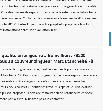
r à Marc Etancheité 78 si vous êtes à Boinvilliers. C’est un zingueur
i a toutes les qualifications pour prendre en charge es travaux relatifs
 Pour des travaux de réparation en vue de la réfection de l’étanchéité,
 faire confiance. Contactez-le si vous êtes à la recherche d’un zingueur
ans le 78200. Faites-lui part de votre projet et il proposera la solution
s installations après une évaluation in situ.
 qualité en zinguerie à Boinvilliers, 78200,
ous au couvreur zingueur Marc Etancheité 78
s travaux de zinguerie en vue, il est recommandé pour vous de vous
 Etancheité 78 ; Ce couvreur zingueur a une bonne réputation grâce à
 réalisations. Si votre gouttière n’est plus étanche et laisse l’eau
es murs, vous pourrez lui confier es travaux. Appelez-le. Il va évaluer
on puis va proposer un devis de restauration de l’étanchéité de votre
ière par la suite. N’hésitez pas à le contacter.