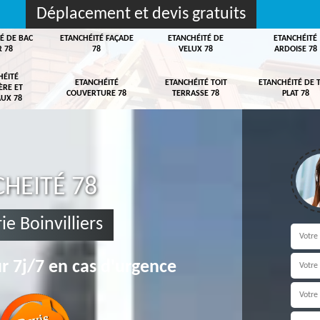
Déplacement et devis gratuits
É DE BAC
ETANCHÉITÉ FAÇADE
ETANCHÉITÉ DE
ETANCHÉITÉ
R 78
78
VELUX 78
ARDOISE 78
HÉITÉ
ETANCHÉITÉ
ETANCHÉITÉ TOIT
ETANCHÉITÉ DE 
ÈRE ET
COUVERTURE 78
TERRASSE 78
PLAT 78
UX 78
HEITÉ 78
e Boinvilliers
r 7j/7 en cas d'urgence