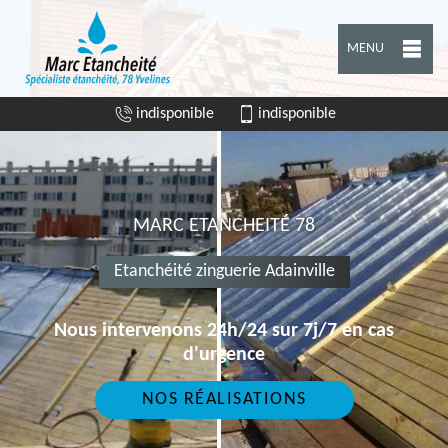
MENU
indisponible
indisponible
MARC ETANCHEITÉ 78
Etanchéité zinguerie Adainville
Nous intervenons 24h/24 sur 7j/7 en cas
d'urgence
NOS RÉALISATIONS