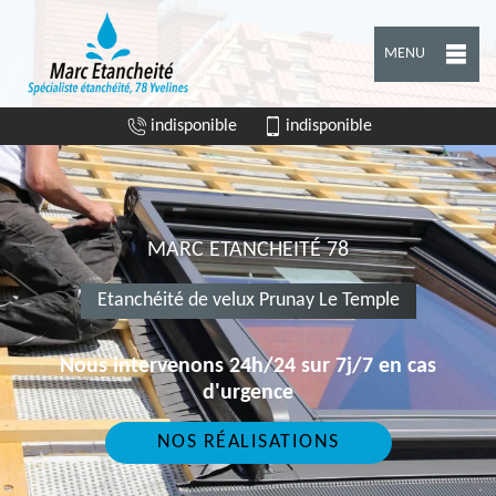
MENU
indisponible
indisponible
MARC ETANCHEITÉ 78
Etanchéité de velux Prunay Le Temple
Nous intervenons 24h/24 sur 7j/7 en cas
d'urgence
NOS RÉALISATIONS