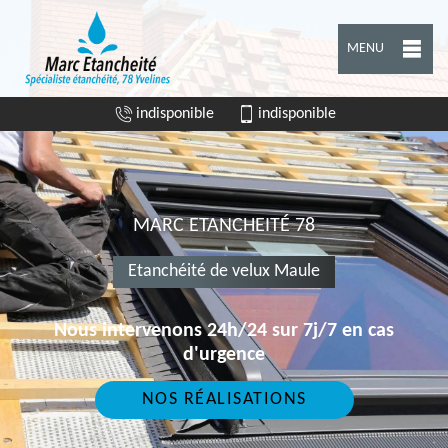
MENU
indisponible
indisponible
MARC ETANCHEITÉ 78
Etanchéité de velux Maule
Nous intervenons 24h/24 sur 7j/7 en cas
d'urgence
NOS RÉALISATIONS