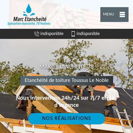
MENU
indisponible
indisponible
MARC ETANCHEITÉ 78
Etanchéité de toiture Toussus Le Noble
Nous intervenons 24h/24 sur 7j/7 en cas
d'urgence
NOS RÉALISATIONS