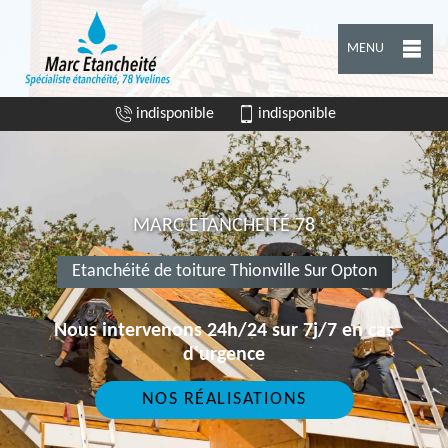
MENU
indisponible
indisponible
MARC ETANCHEITÉ 78
Etanchéité de toiture Thionville Sur Opton
Nous intervenons 24h/24 sur 7j/7 en cas
d'urgence
NOS RÉALISATIONS