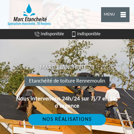
MENU
indisponible
indisponible
MARC ETANCHEITÉ 78
Etanchéité de toiture Rennemoulin
Nous intervenons 24h/24 sur 7j/7 en cas
d'urgence
NOS RÉALISATIONS