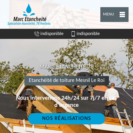
MENU
indisponible
indisponible
MARC ETANCHEITÉ 78
Etanchéité de toiture Mesnil Le Roi
Nous intervenons 24h/24 sur 7j/7 en cas
d'urgence
NOS RÉALISATIONS