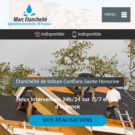
MENU
indisponible
indisponible
MARC ETANCHEITÉ 78
Etanchéité de toiture Conflans Sainte Honorine
Nous intervenons 24h/24 sur 7j/7 en cas
d'urgence
NOS RÉALISATIONS