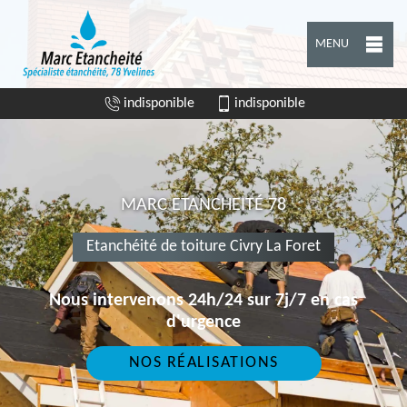
MENU
indisponible
indisponible
MARC ETANCHEITÉ 78
Etanchéité de toiture Civry La Foret
Nous intervenons 24h/24 sur 7j/7 en cas
d'urgence
NOS RÉALISATIONS