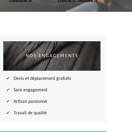
ETANCHEUR 78
ETANCHÉITÉ ZINGUERIE 78
ETANCHÉITÉ
NOS ENGAGEMENTS
Devis et déplacement gratuits
Sans engagement
Artisan passionné
Travail de qualité