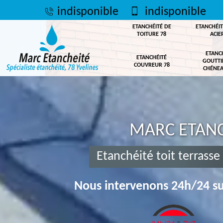
indisponible
indisponible
ETANCHÉITÉ DE
ETANCHÉIT
TOITURE 78
ACIE
ETANC
ETANCHÉITÉ
GOUTTI
COUVREUR 78
CHÉNEA
MARC ETANC
Etanchéité toit terrasse
Nous intervenons 24h/24 su