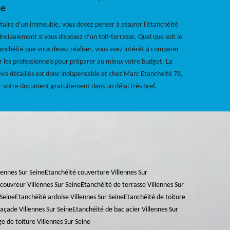
ée
taire d’un immeuble, vous devez penser à assurer l’étanchéité
incipalement si vous disposez d’un toit-terrasse. Quel que soit le
tanchéité que vous devez réaliser, vous avez intérêt à comparer
ar les professionnels pour préparer au mieux votre budget. La
is détaillés est donc indispensable et chez Marc Etancheité 78,
r votre document gratuitement dans un délai très bref.
llennes Sur Seine
Etanchéité couverture Villennes Sur
couvreur Villennes Sur Seine
Etanchéité de terrasse Villennes Sur
 Seine
Etanchéité ardoise Villennes Sur Seine
Etanchéité de toiture
açade Villennes Sur Seine
Etanchéité de bac acier Villennes Sur
 de toiture Villennes Sur Seine