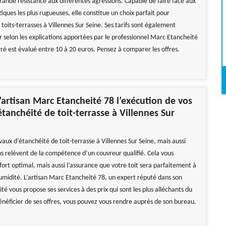
rande résistance aux différentes agressions. Capable de faire face aux
tiques les plus rugueuses, elle constitue un choix parfait pour
 toits-terrasses à Villennes Sur Seine. Ses tarifs sont également
r selon les explications apportées par le professionnel Marc Etancheité
ré est évalué entre 10 à 20 euros. Pensez à comparer les offres.
l’artisan Marc Etancheité 78 l’exécution de vos
étanchéité de toit-terrasse à Villennes Sur
vaux d’étanchéité de toit-terrasse à Villennes Sur Seine, mais aussi
ns relèvent de la compétence d’un couvreur qualifié. Cela vous
ort optimal, mais aussi l’assurance que votre toit sera parfaitement à
humidité. L’artisan Marc Etancheité 78, un expert réputé dans son
té vous propose ses services à des prix qui sont les plus alléchants du
néficier de ses offres, vous pouvez vous rendre auprès de son bureau.