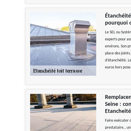
Étanchéité
pourquoi o
Le SEL ou Systè
experts pour ass
environs. Son pr
place des joint
d’étanchéité. Le
euros hors pose
Remplaceme
Seine : co
Etancheité
Faire exécuter d
prestataire., u