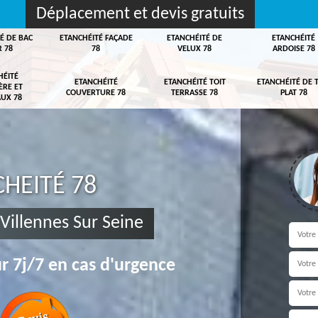
Déplacement et devis gratuits
É DE BAC
ETANCHÉITÉ FAÇADE
ETANCHÉITÉ DE
ETANCHÉITÉ
R 78
78
VELUX 78
ARDOISE 78
HÉITÉ
ETANCHÉITÉ
ETANCHÉITÉ TOIT
ETANCHÉITÉ DE 
ÈRE ET
COUVERTURE 78
TERRASSE 78
PLAT 78
UX 78
HEITÉ 78
 Villennes Sur Seine
r 7j/7 en cas d'urgence