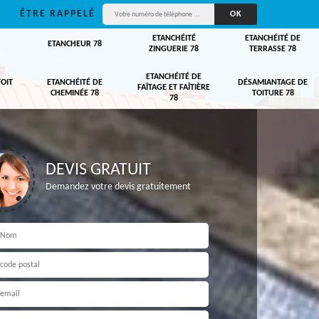
ÊTRE RAPPELÉ
ETANCHÉITÉ
ETANCHÉITÉ DE
ETANCHEUR 78
ZINGUERIE 78
TERRASSE 78
ETANCHÉITÉ DE
TOIT
ETANCHÉITÉ DE
DÉSAMIANTAGE DE
FAÎTAGE ET FAÎTIÈRE
CHEMINÉE 78
TOITURE 78
78
DEVIS GRATUIT
Demandez votre devis gratuitement