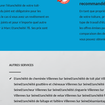
recommand
urer l’étanchéité de votre toit-
du joint est obligatoire pour les
En tant que proprié
 le cas si vous avez un revêtement en
de votre toiture, pr
joints et pour n’importe quel autre
type de travail d’é
r à Marc Etancheité 78. Ses prix sont
les offres émises p
comparaison des dev
vous pouvez obteni
AUTRES SERVICES
Etanchéité de cheminée Villennes Sur Seine
Etanchéité de toit plat Vi
Seine
Etanchéité gouttière et chéneaux Villennes Sur Seine
Etanchéité 
Seine
Etancheur Villennes Sur Seine
Etanchéité zinguerie Villennes Sur
Villennes Sur Seine
Etanchéité de velux Villennes Sur Seine
Etanchéité f
Seine
Etanchéité de faîtage et faîtière Villennes Sur Seine
Désamiantage