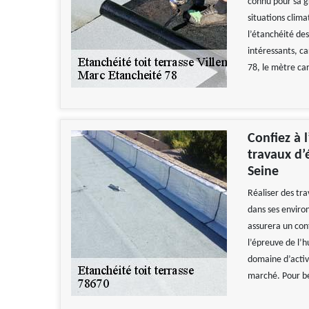
connu pour sa g
situations clima
l’étanchéité des
intéressants, ca
78, le mètre car
Confiez à 
travaux d’
Seine
Réaliser des tra
dans ses enviro
assurera un conf
l’épreuve de l’
domaine d’activi
marché. Pour bé