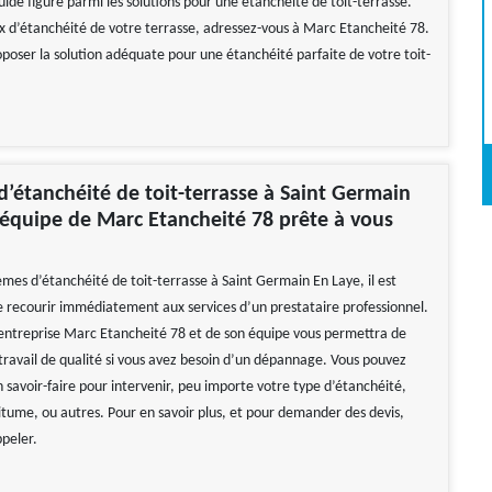
uide figure parmi les solutions pour une étanchéité de toit-terrasse.
x d’étanchéité de votre terrasse, adressez-vous à Marc Etancheité 78.
oposer la solution adéquate pour une étanchéité parfaite de votre toit-
’étanchéité de toit-terrasse à Saint Germain
l’équipe de Marc Etancheité 78 prête à vous
mes d’étanchéité de toit-terrasse à Saint Germain En Laye, il est
e recourir immédiatement aux services d’un prestataire professionnel.
l’entreprise Marc Etancheité 78 et de son équipe vous permettra de
 travail de qualité si vous avez besoin d’un dépannage. Vous pouvez
n savoir-faire pour intervenir, peu importe votre type d’étanchéité,
bitume, ou autres. Pour en savoir plus, et pour demander des devis,
ppeler.