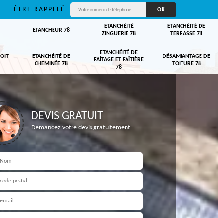
ÊTRE RAPPELÉ
ETANCHÉITÉ
ETANCHÉITÉ DE
ETANCHEUR 78
ZINGUERIE 78
TERRASSE 78
ETANCHÉITÉ DE
TOIT
ETANCHÉITÉ DE
DÉSAMIANTAGE DE
FAÎTAGE ET FAÎTIÈRE
CHEMINÉE 78
TOITURE 78
78
DEVIS GRATUIT
Demandez votre devis gratuitement