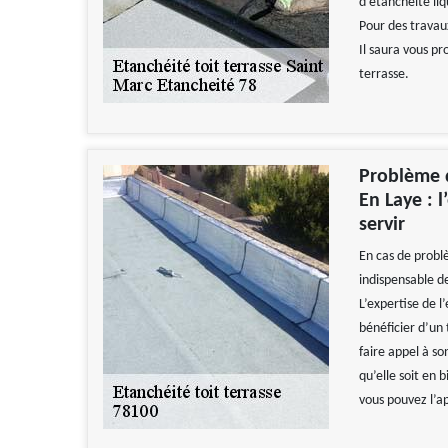
d’étanchéité liq
Pour des travau
Il saura vous pr
terrasse.
Problème d
En Laye : 
servir
En cas de problè
indispensable d
L’expertise de 
bénéficier d’un
faire appel à so
qu’elle soit en 
vous pouvez l’a