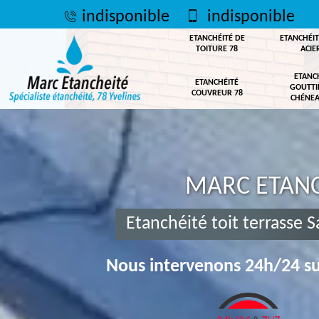
indisponible
indisponible
ETANCHÉITÉ DE
ETANCHÉIT
TOITURE 78
ACIE
ETANC
ETANCHÉITÉ
GOUTTI
COUVREUR 78
CHÉNEA
MARC ETANC
Etanchéité toit terrasse 
Nous intervenons 24h/24 su