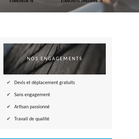
ETANCHEUR 78
ETANCHÉITÉ ZINGUERIE 78
ETANCHÉITÉ
NOS ENGAGEMENTS
Devis et déplacement gratuits
Sans engagement
Artisan passionné
Travail de qualité