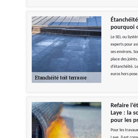
Étanchéité
pourquoi o
Le SEL ou Systè
experts pour as
ses environs. So
place des joint
d’étanchéité. Le
euros hors pose
Refaire l’
Laye : la 
pour les p
Pour les travaux
Laye, il est con