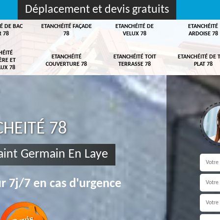
Déplacement et devis gratuits
É DE BAC
ETANCHÉITÉ FAÇADE
ETANCHÉITÉ DE
ETANCHÉITÉ
R 78
78
VELUX 78
ARDOISE 78
HÉITÉ
ETANCHÉITÉ
ETANCHÉITÉ TOIT
ETANCHÉITÉ DE 
ÈRE ET
COUVERTURE 78
TERRASSE 78
PLAT 78
UX 78
HEITÉ 78
Saint Germain En Laye
r 7j/7 en cas d'urgence