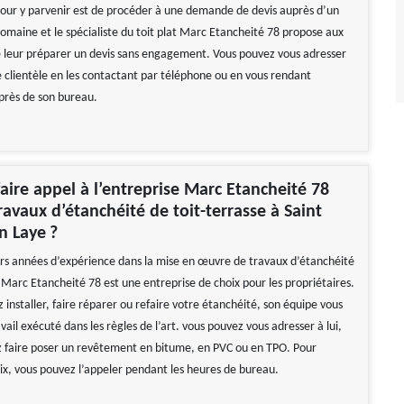
our y parvenir est de procéder à une demande de devis auprès d’un
domaine et le spécialiste du toit plat Marc Etancheité 78 propose aux
e leur préparer un devis sans engagement. Vous pouvez vous adresser
e clientèle en les contactant par téléphone ou en vous rendant
près de son bureau.
aire appel à l’entreprise Marc Etancheité 78
ravaux d’étanchéité de toit-terrasse à Saint
n Laye ?
urs années d’expérience dans la mise en œuvre de travaux d’étanchéité
 Marc Etancheité 78 est une entreprise de choix pour les propriétaires.
 installer, faire réparer ou refaire votre étanchéité, son équipe vous
vail exécuté dans les règles de l’art. vous pouvez vous adresser à lui,
z faire poser un revêtement en bitume, en PVC ou en TPO. Pour
rix, vous pouvez l’appeler pendant les heures de bureau.