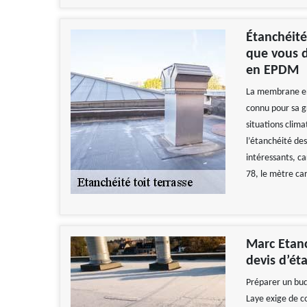
Étanchéité
que vous d
en EPDM
La membrane en
connu pour sa g
situations clima
l’étanchéité des
intéressants, ca
78, le mètre car
Marc Etanc
devis d’éta
Préparer un bud
Laye exige de co