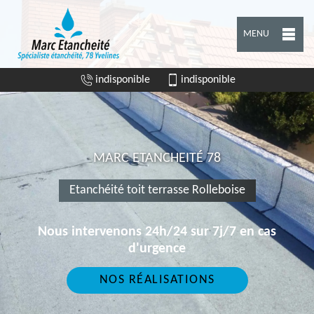
MENU
indisponible
indisponible
MARC ETANCHEITÉ 78
Etanchéité toit terrasse Rolleboise
Nous intervenons 24h/24 sur 7j/7 en cas
d'urgence
NOS RÉALISATIONS