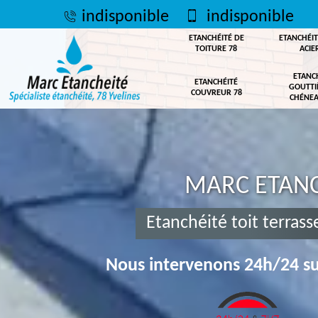
indisponible
indisponible
ETANCHÉITÉ DE
ETANCHÉIT
TOITURE 78
ACIE
ETANC
ETANCHÉITÉ
GOUTTI
COUVREUR 78
CHÉNEA
MARC ETANC
Etanchéité toit terras
Nous intervenons 24h/24 su