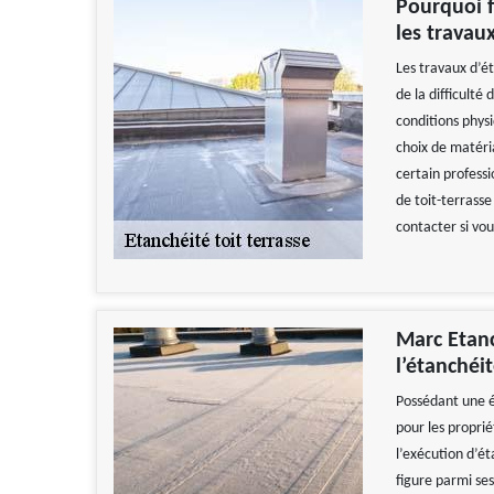
Pourquoi f
les travau
Les travaux d’é
de la difficulté 
conditions physi
choix de matéri
certain profess
de toit-terrass
contacter si vou
Marc Etanc
l’étanchéi
Possédant une é
pour les proprié
l’exécution d’é
figure parmi ses