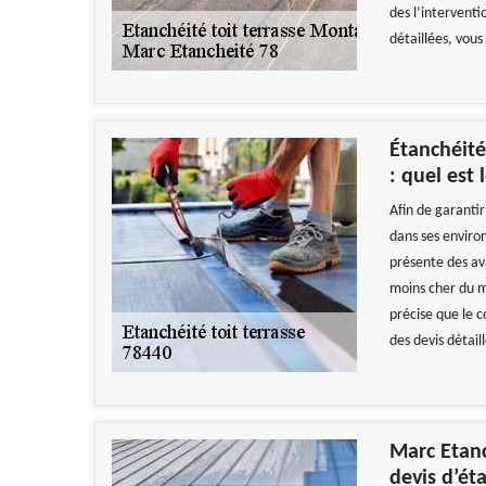
des l’intervent
détaillées, vou
Étanchéité
: quel est 
Afin de garantir
dans ses environ
présente des av
moins cher du m
précise que le 
des devis détaill
Marc Etanc
devis d’éta