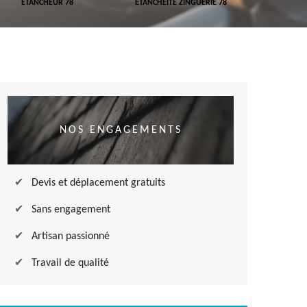
ETANCHEUR 78
ETANCHÉITÉ ZINGUERIE 78
ETANCHÉITÉ
NOS ENGAGEMENTS
Devis et déplacement gratuits
Sans engagement
Artisan passionné
Travail de qualité