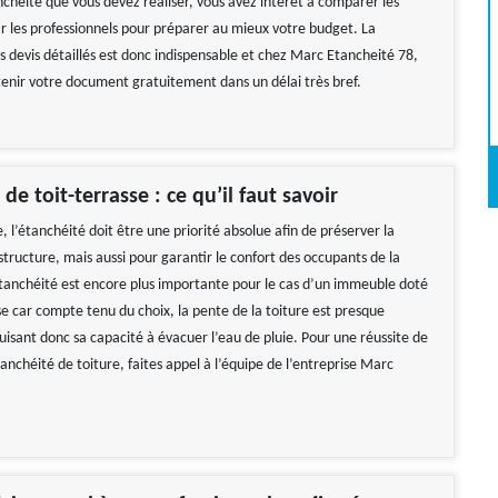
nchéité que vous devez réaliser, vous avez intérêt à comparer les
ar les professionnels pour préparer au mieux votre budget. La
 devis détaillés est donc indispensable et chez Marc Etancheité 78,
enir votre document gratuitement dans un délai très bref.
de toit-terrasse : ce qu’il faut savoir
, l’étanchéité doit être une priorité absolue afin de préserver la
 structure, mais aussi pour garantir le confort des occupants de la
tanchéité est encore plus importante pour le cas d’un immeuble doté
se car compte tenu du choix, la pente de la toiture est presque
uisant donc sa capacité à évacuer l’eau de pluie. Pour une réussite de
anchéité de toiture, faites appel à l’équipe de l’entreprise Marc