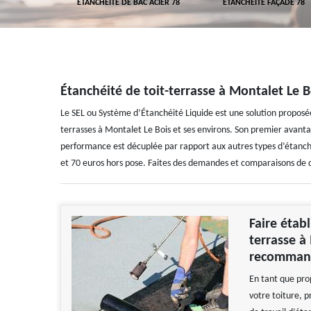
 TOITURE 78
ETANCHÉITÉ DE BAC ACIER 78
ETANCHÉITÉ FAÇADE 78
Étanchéité de toit-terrasse à Montalet Le B
Le SEL ou Système d’Étanchéité Liquide est une solution proposée
terrasses à Montalet Le Bois et ses environs. Son premier avantage
performance est décuplée par rapport aux autres types d’étanchéi
et 70 euros hors pose. Faites des demandes et comparaisons de d
Faire étab
terrasse à
recomman
En tant que pro
votre toiture, p