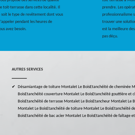
vous propose des services de qualité
toit-terrasse à Mon
toit-terrasse dans cette localité. Il
prendre. Les opérat
 soit le type de revêtement dont vous
professionnalisme s
 l’appeler pendant les heures de
trouver une solutio
vous avez besoin.
est la meilleure des
pas déçu.
AUTRES SERVICES
Désamiantage de toiture Montalet Le Bois
Etanchéité de cheminée Mo
Bois
Etanchéité couverture Montalet Le Bois
Etanchéité gouttière et 
Bois
Etanchéité de terrasse Montalet Le Bois
Etancheur Montalet Le B
Montalet Le Bois
Etanchéité de toiture Montalet Le Bois
Etanchéité de
Bois
Etanchéité de bac acier Montalet Le Bois
Etanchéité de faîtage et