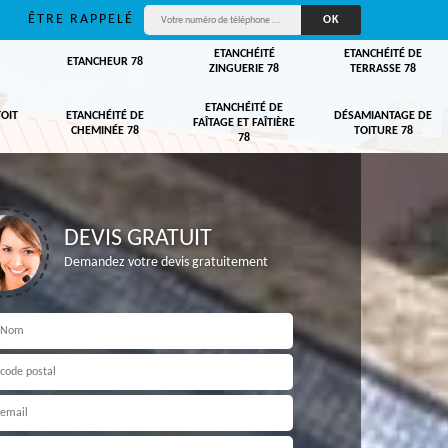
ÊTRE RAPPELÉ
ETANCHÉITÉ
ETANCHÉITÉ DE
ETANCHEUR 78
ZINGUERIE 78
TERRASSE 78
ETANCHÉITÉ DE
TOIT
ETANCHÉITÉ DE
DÉSAMIANTAGE DE
FAÎTAGE ET FAÎTIÈRE
CHEMINÉE 78
TOITURE 78
78
DEVIS GRATUIT
Demandez votre devis gratuitement