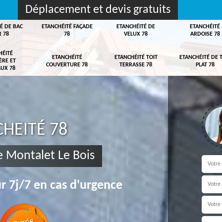
Déplacement et devis gratuits
É DE BAC
ETANCHÉITÉ FAÇADE
ETANCHÉITÉ DE
ETANCHÉITÉ
R 78
78
VELUX 78
ARDOISE 78
HÉITÉ
ETANCHÉITÉ
ETANCHÉITÉ TOIT
ETANCHÉITÉ DE 
ÈRE ET
COUVERTURE 78
TERRASSE 78
PLAT 78
UX 78
HEITÉ 78
se Montalet Le Bois
r 7j/7 en cas d'urgence