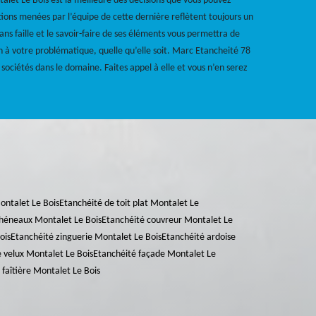
talet Le Bois est la meilleure des décisions que vous pouvez
ions menées par l’équipe de cette dernière reflètent toujours un
ans faille et le savoir-faire de ses éléments vous permettra de
n à votre problématique, quelle qu’elle soit. Marc Etancheité 78
 sociétés dans le domaine. Faites appel à elle et vous n’en serez
ntalet Le Bois
Etanchéité de toit plat Montalet Le
chéneaux Montalet Le Bois
Etanchéité couvreur Montalet Le
ois
Etanchéité zinguerie Montalet Le Bois
Etanchéité ardoise
 velux Montalet Le Bois
Etanchéité façade Montalet Le
 faîtière Montalet Le Bois