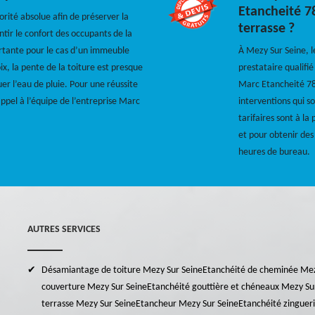
Etancheité 78
orité absolue afin de préserver la
terrasse ?
ntir le confort des occupants de la
rtante pour le cas d’un immeuble
À Mezy Sur Seine, l
x, la pente de la toiture est presque
prestataire qualifi
er l’eau de pluie. Pour une réussite
Marc Etancheité 78,
appel à l’équipe de l’entreprise Marc
interventions qui so
tarifaires sont à la
et pour obtenir des
heures de bureau.
AUTRES SERVICES
Désamiantage de toiture Mezy Sur Seine
Etanchéité de cheminée Mez
couverture Mezy Sur Seine
Etanchéité gouttière et chéneaux Mezy Su
terrasse Mezy Sur Seine
Etancheur Mezy Sur Seine
Etanchéité zinguer