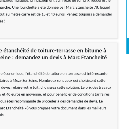
antages multiples, principalement au niveau de son prix, lequel est le
arché. Une fourchette a été donnée par Marc Etancheité 78, lequel
coût au mètre carré est de 15 et 40 euros. Pensez toujours à demander
és !
e étanchéité de toiture-terrasse en bitume à
eine : demandez un devis à Marc Etancheité
e économique, l’étanchéité de toiture en terrasse est intéressante
étaires à Mezy Sur Seine. Nombreux sont ceux qui choisissent cette
s devez refaire votre toit, choisissez cette solution. Le prix des travaux
5 et 40 euros en moyenne, et pour bénéficier de conditions tarifaires
vous êtes recommandé de procéder à des demandes de devis. Le
arc Etancheité 78 vous prépare votre document dans les meilleurs
ais.