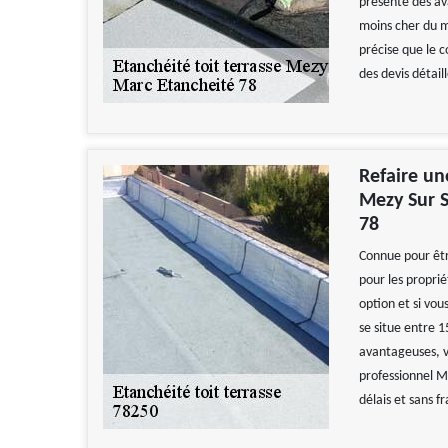
présente des av
moins cher du m
précise que le 
des devis détaill
Refaire un
Mezy Sur S
78
Connue pour êtr
pour les propri
option et si vou
se situe entre 1
avantageuses, 
professionnel M
délais et sans fr