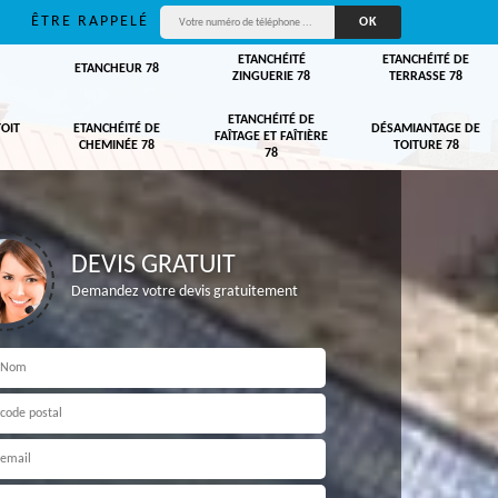
ÊTRE RAPPELÉ
ETANCHÉITÉ
ETANCHÉITÉ DE
ETANCHEUR 78
ZINGUERIE 78
TERRASSE 78
ETANCHÉITÉ DE
TOIT
ETANCHÉITÉ DE
DÉSAMIANTAGE DE
FAÎTAGE ET FAÎTIÈRE
CHEMINÉE 78
TOITURE 78
78
DEVIS GRATUIT
Demandez votre devis gratuitement