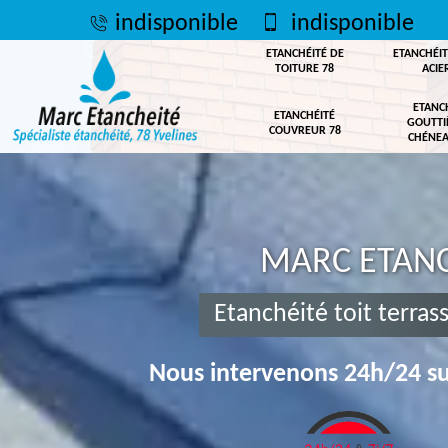
indisponible
indisponible
ETANCHÉITÉ DE
ETANCHÉIT
TOITURE 78
ACIE
ETANC
ETANCHÉITÉ
GOUTTI
COUVREUR 78
CHÉNEA
MARC ETANC
Etanchéité toit terra
Nous intervenons 24h/24 su