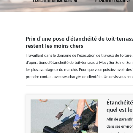
 TOITURE 78
ETANCHÉITÉ DE BAC ACIER 78
ETANCHÉITÉ FAÇADE 78
Prix d’une pose d’étanchéité de toit-terra
restent les moins chers
Travaillant dans le domaine de l’exécution de travaux de toiture
d’opérations d’étanchéité de toit-terrasse à Mezy Sur Seine. Son p
les plus avantageux du marché. Pour que vous puissiez avoir des i
prendre contact avec ses chargés de clientèle. Un devis vous ser
Étanchéité
quel est le
Afin de garantir
dans ses environ