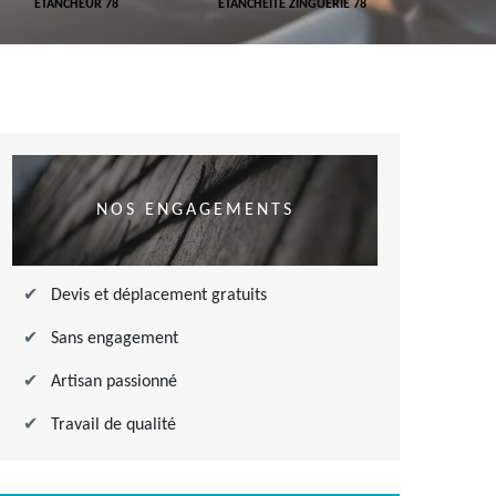
ETANCHEUR 78
ETANCHÉITÉ ZINGUERIE 78
ETANCHÉITÉ
NOS ENGAGEMENTS
Devis et déplacement gratuits
Sans engagement
Artisan passionné
Travail de qualité