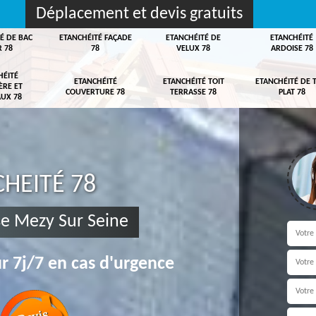
Déplacement et devis gratuits
É DE BAC
ETANCHÉITÉ FAÇADE
ETANCHÉITÉ DE
ETANCHÉITÉ
R 78
78
VELUX 78
ARDOISE 78
HÉITÉ
ETANCHÉITÉ
ETANCHÉITÉ TOIT
ETANCHÉITÉ DE 
ÈRE ET
COUVERTURE 78
TERRASSE 78
PLAT 78
UX 78
HEITÉ 78
sse Mezy Sur Seine
r 7j/7 en cas d'urgence