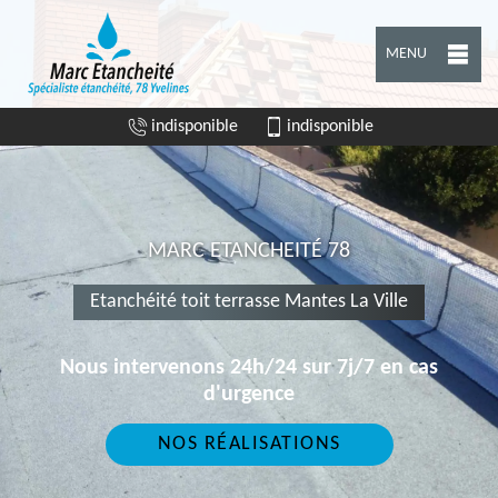
MENU
indisponible
indisponible
MARC ETANCHEITÉ 78
Etanchéité toit terrasse Mantes La Ville
Nous intervenons 24h/24 sur 7j/7 en cas
d'urgence
NOS RÉALISATIONS