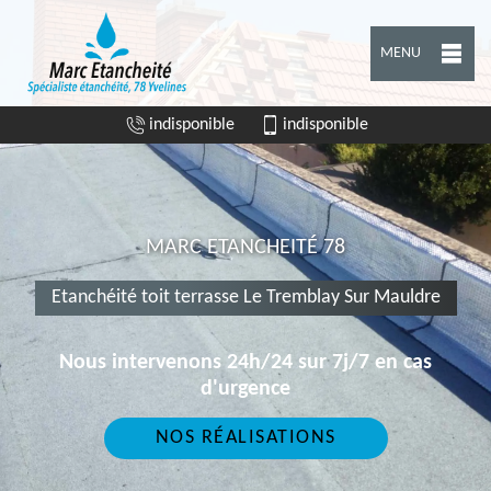
MENU
indisponible
indisponible
MARC ETANCHEITÉ 78
Etanchéité toit terrasse Le Tremblay Sur Mauldre
Nous intervenons 24h/24 sur 7j/7 en cas
d'urgence
NOS RÉALISATIONS