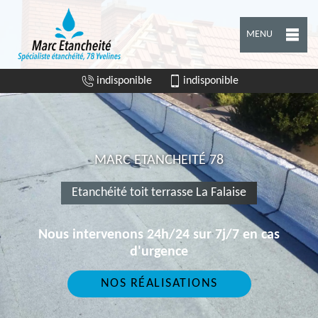
MENU
indisponible
indisponible
MARC ETANCHEITÉ 78
Etanchéité toit terrasse La Falaise
Nous intervenons 24h/24 sur 7j/7 en cas
d'urgence
NOS RÉALISATIONS