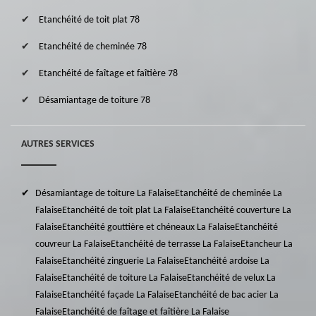
Etanchéité de toit plat 78
Etanchéité de cheminée 78
Etanchéité de faîtage et faîtière 78
Désamiantage de toiture 78
AUTRES SERVICES
Désamiantage de toiture La Falaise
Etanchéité de cheminée La
Falaise
Etanchéité de toit plat La Falaise
Etanchéité couverture La
Falaise
Etanchéité gouttière et chéneaux La Falaise
Etanchéité
couvreur La Falaise
Etanchéité de terrasse La Falaise
Etancheur La
Falaise
Etanchéité zinguerie La Falaise
Etanchéité ardoise La
Falaise
Etanchéité de toiture La Falaise
Etanchéité de velux La
Falaise
Etanchéité façade La Falaise
Etanchéité de bac acier La
Falaise
Etanchéité de faîtage et faîtière La Falaise