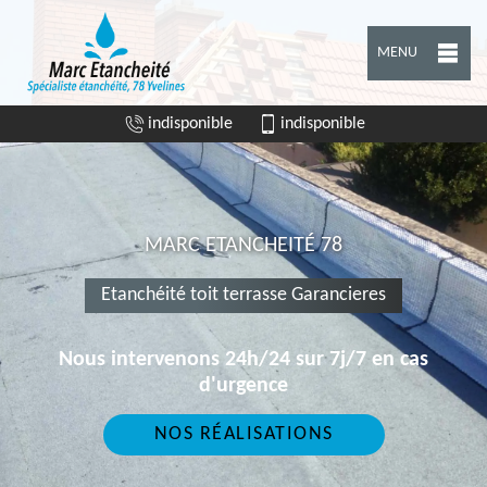
MENU
indisponible
indisponible
MARC ETANCHEITÉ 78
Etanchéité toit terrasse Garancieres
Nous intervenons 24h/24 sur 7j/7 en cas
d'urgence
NOS RÉALISATIONS