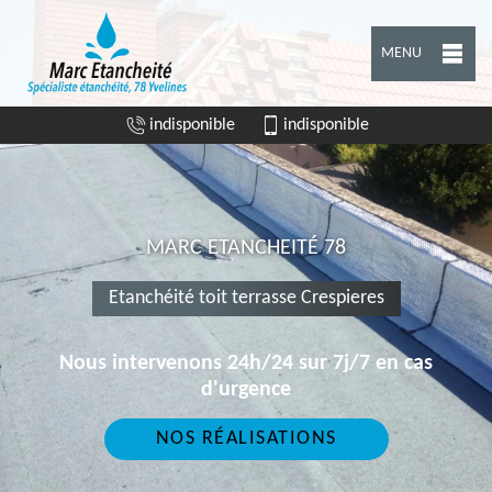
MENU
indisponible
indisponible
MARC ETANCHEITÉ 78
Etanchéité toit terrasse Crespieres
Nous intervenons 24h/24 sur 7j/7 en cas
d'urgence
NOS RÉALISATIONS