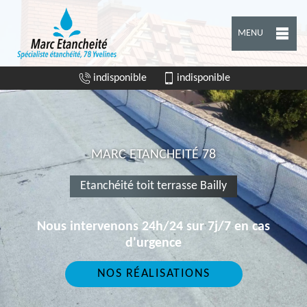
MENU
indisponible
indisponible
MARC ETANCHEITÉ 78
Etanchéité toit terrasse Bailly
Nous intervenons 24h/24 sur 7j/7 en cas
d'urgence
NOS RÉALISATIONS