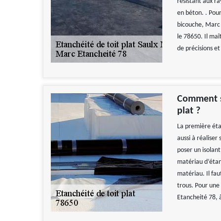
résistant aux ra
en béton. . Po
bicouche, Marc 
le 78650. Il maî
de précisions et
Comment se
plat ?
La première éta
aussi à réaliser 
poser un isolan
matériau d’étanc
matériau. Il fau
trous. Pour une 
Etancheité 78, 