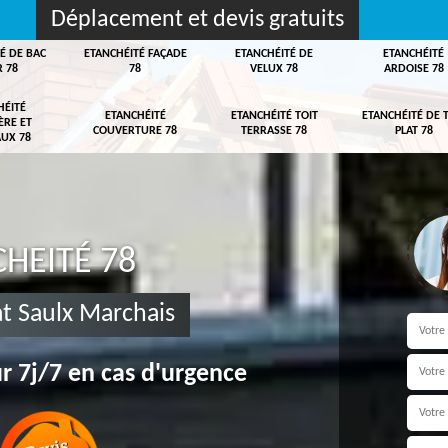
Déplacement et devis gratuits
É DE BAC
ETANCHÉITÉ FAÇADE
ETANCHÉITÉ DE
ETANCHÉITÉ
R 78
78
VELUX 78
ARDOISE 78
HÉITÉ
ETANCHÉITÉ
ETANCHÉITÉ TOIT
ETANCHÉITÉ DE 
ÈRE ET
COUVERTURE 78
TERRASSE 78
PLAT 78
UX 78
HEITÉ 78
at Saulx Marchais
r 7j/7 en cas d'urgence