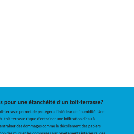
ts pour une étanchéité d’un toit-terrasse?
oit-terrasse permet de protégera l’intérieur de l’humidité. Une
u toit-terrasse risque d’entrainer une infiltration d’eau à
ut entrainer des dommages comme le décollement des papiers
ation des murs et les dommages aux revêtements intérieurs, des