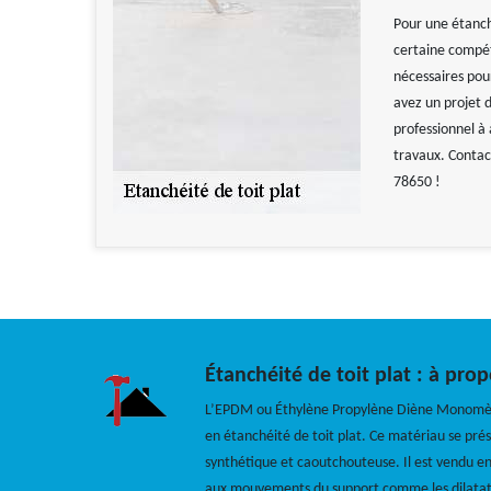
Pour une étanché
certaine compét
nécessaires pour
avez un projet 
professionnel à
travaux. Contact
78650 !
Étanchéité de toit plat : à pro
L’EPDM ou Éthylène Propylène Diène Monomère
en étanchéité de toit plat. Ce matériau se p
synthétique et caoutchouteuse. Il est vendu en 
aux mouvements du support comme les dilatatio