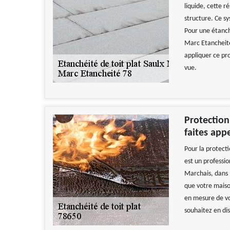
liquide, cette 
structure. Ce s
Pour une étanch
Marc Etancheité
appliquer ce pro
vue.
Protection
faites app
Pour la protecti
est un professi
Marchais, dans 
que votre maison
en mesure de vo
souhaitez en dis