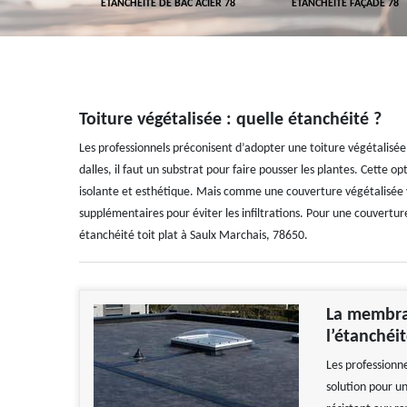
 TOITURE 78
ETANCHÉITÉ DE BAC ACIER 78
ETANCHÉITÉ FAÇADE 78
Toiture végétalisée : quelle étanchéité ?
Les professionnels préconisent d’adopter une toiture végétalisée 
dalles, il faut un substrat pour faire pousser les plantes. Cette opt
isolante et esthétique. Mais comme une couverture végétalisée 
supplémentaires pour éviter les infiltrations. Pour une couverture
étanchéité toit plat à Saulx Marchais, 78650.
La membra
l’étanchéit
Les profession
solution pour un