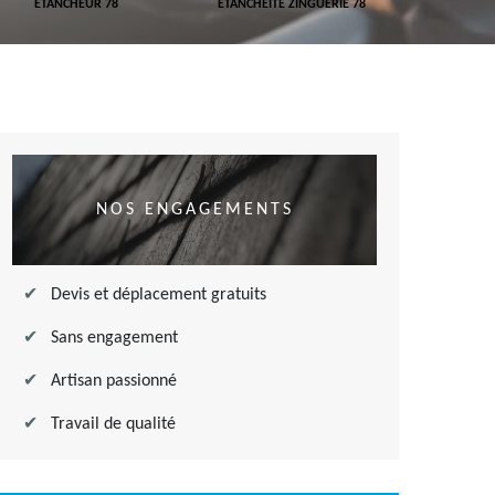
ETANCHEUR 78
ETANCHÉITÉ ZINGUERIE 78
ETANCHÉITÉ
NOS ENGAGEMENTS
Devis et déplacement gratuits
Sans engagement
Artisan passionné
Travail de qualité