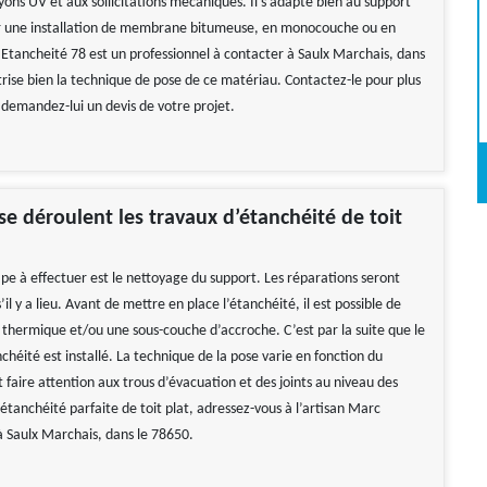
yons UV et aux sollicitations mécaniques. Il s’adapte bien au support
ur une installation de membrane bitumeuse, en monocouche ou en
Etancheité 78 est un professionnel à contacter à Saulx Marchais, dans
trise bien la technique de pose de ce matériau. Contactez-le pour plus
 demandez-lui un devis de votre projet.
 déroulent les travaux d’étanchéité de toit
pe à effectuer est le nettoyage du support. Les réparations seront
s’il y a lieu. Avant de mettre en place l’étanchéité, il est possible de
t thermique et/ou une sous-couche d’accroche. C’est par la suite que le
héité est installé. La technique de la pose varie en fonction du
t faire attention aux trous d’évacuation et des joints au niveau des
étanchéité parfaite de toit plat, adressez-vous à l’artisan Marc
à Saulx Marchais, dans le 78650.