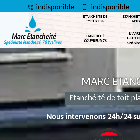
indisponible
indisponible
ETANCHÉITÉ DE
ETANCHÉIT
TOITURE 78
ACIE
ETANC
ETANCHÉITÉ
GOUTTI
COUVREUR 78
CHÉNEA
MARC ETANC
Etanchéité de toit pl
Nous intervenons 24h/24 su