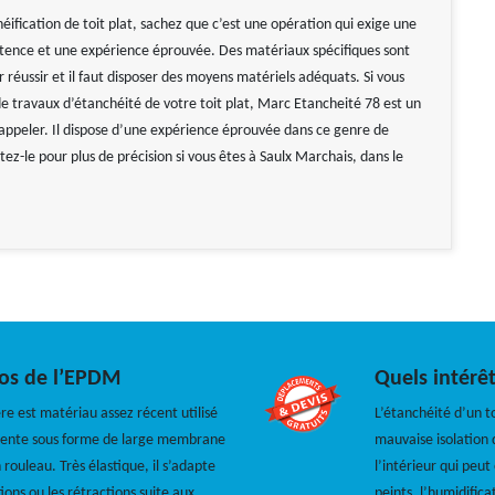
ification de toit plat, sachez que c’est une opération qui exige une
ence et une expérience éprouvée. Des matériaux spécifiques sont
 réussir et il faut disposer des moyens matériels adéquats. Si vous
de travaux d’étanchéité de votre toit plat, Marc Etancheité 78 est un
 appeler. Il dispose d’une expérience éprouvée dans ce genre de
ez-le pour plus de précision si vous êtes à Saulx Marchais, dans le
pos de l’EPDM
Quels intérê
 est matériau assez récent utilisé
L’étanchéité d’un t
résente sous forme de large membrane
mauvaise isolation d
rouleau. Très élastique, il s’adapte
l’intérieur qui pe
ns ou les rétractions suite aux
peints, l’humidific