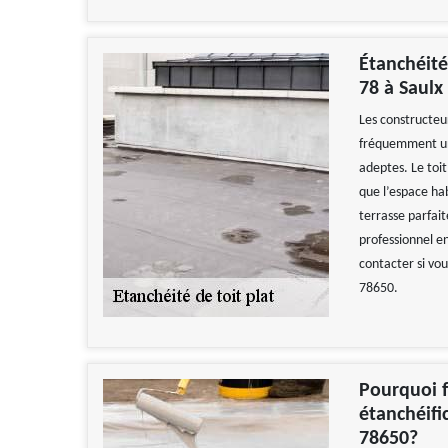
Étanchéité
78 à Saulx
Les constructe
fréquemment un 
adeptes. Le toi
que l’espace hab
terrasse parfait
professionnel e
contacter si vou
78650.
Pourquoi f
étanchéifi
78650?