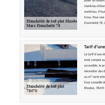
poser un isolan
matériau d’étanc
matériau. Il fau
trous. Pour une 
Etancheité 78, 
Tarif d’une
Le tarif d’une é
tenir compte aus
accessible, le p
nécessiter des 
au m² varie entr
il est conseill
Rhodon, 78470 p