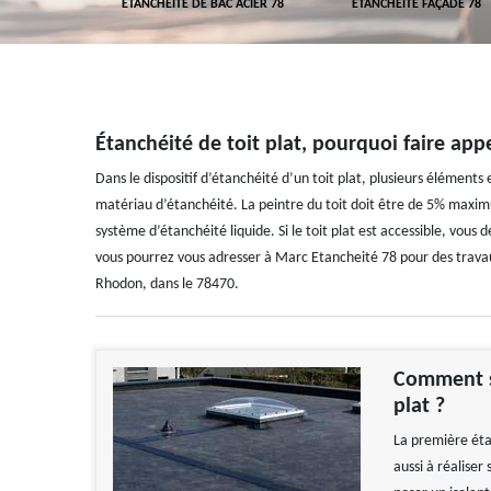
 TOITURE 78
ETANCHÉITÉ DE BAC ACIER 78
ETANCHÉITÉ FAÇADE 78
Étanchéité de toit plat, pourquoi faire app
Dans le dispositif d’étanchéité d’un toit plat, plusieurs éléments
matériau d’étanchéité. La peintre du toit doit être de 5% maxi
système d’étanchéité liquide. Si le toit plat est accessible, vo
vous pourrez vous adresser à Marc Etancheité 78 pour des travau
Rhodon, dans le 78470.
Comment se
plat ?
La première éta
aussi à réaliser 