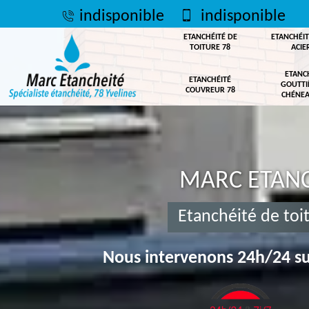
indisponible
indisponible
ETANCHÉITÉ DE
ETANCHÉIT
TOITURE 78
ACIE
ETANC
ETANCHÉITÉ
GOUTTI
COUVREUR 78
CHÉNEA
MARC ETANC
Etanchéité de toi
Nous intervenons 24h/24 su