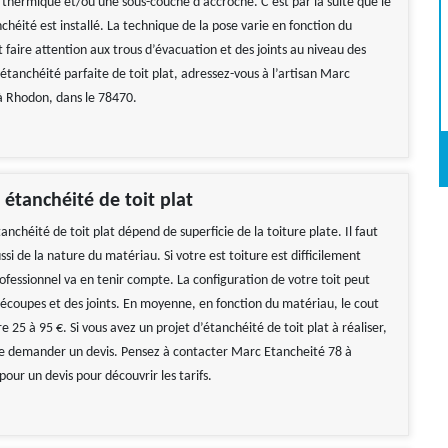
t thermique et/ou une sous-couche d’accroche. C’est par la suite que le
héité est installé. La technique de la pose varie en fonction du
t faire attention aux trous d’évacuation et des joints au niveau des
étanchéité parfaite de toit plat, adressez-vous à l’artisan Marc
à Rhodon, dans le 78470.
 étanchéité de toit plat
tanchéité de toit plat dépend de superficie de la toiture plate. Il faut
si de la nature du matériau. Si votre est toiture est difficilement
rofessionnel va en tenir compte. La configuration de votre toit peut
découpes et des joints. En moyenne, en fonction du matériau, le cout
e 25 à 95 €. Si vous avez un projet d’étanchéité de toit plat à réaliser,
é de demander un devis. Pensez à contacter Marc Etancheité 78 à
our un devis pour découvrir les tarifs.