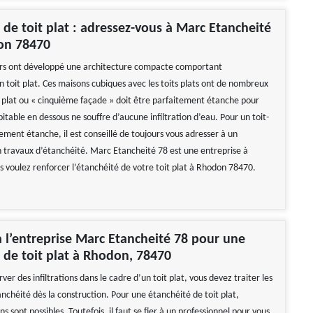
 de toit plat : adressez-vous à Marc Etancheité
on 78470
urs ont développé une architecture compacte comportant
toit plat. Ces maisons cubiques avec les toits plats ont de nombreux
t plat ou « cinquième façade » doit être parfaitement étanche pour
itable en dessous ne souffre d’aucune infiltration d’eau. Pour un toit-
ement étanche, il est conseillé de toujours vous adresser à un
n travaux d’étanchéité. Marc Etancheité 78 est une entreprise à
s voulez renforcer l’étanchéité de votre toit plat à Rhodon 78470.
à l’entreprise Marc Etancheité 78 pour une
 de toit plat à Rhodon, 78470
ver des infiltrations dans le cadre d’un toit plat, vous devez traiter les
nchéité dès la construction. Pour une étanchéité de toit plat,
ns sont possibles. Toutefois, il faut se fier à un professionnel pour vous