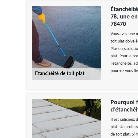
Étanchéité
78, une en
78470
Vous avez une ma
toit plat doive 
Plusieurs soluti
plat. Pour le bo
l’étanchéité, ad
pourrez vous fi
Pourquoi f
d’étanchéi
Il est judicieux
plat. Un profes
de toit plat. Si