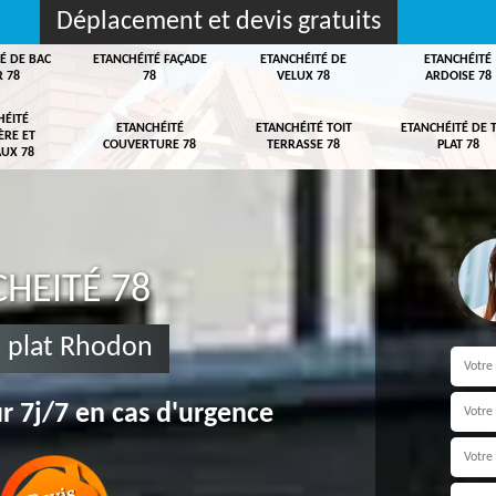
Déplacement et devis gratuits
É DE BAC
ETANCHÉITÉ FAÇADE
ETANCHÉITÉ DE
ETANCHÉITÉ
R 78
78
VELUX 78
ARDOISE 78
HÉITÉ
ETANCHÉITÉ
ETANCHÉITÉ TOIT
ETANCHÉITÉ DE 
ÈRE ET
COUVERTURE 78
TERRASSE 78
PLAT 78
UX 78
HEITÉ 78
t plat Rhodon
r 7j/7 en cas d'urgence