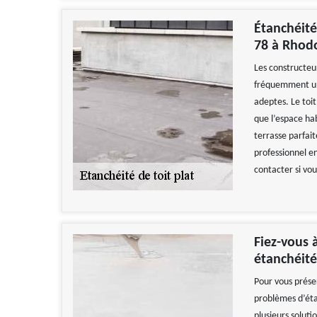
Étanchéité
78 à Rhod
Les constructe
fréquemment un 
adeptes. Le toi
que l’espace hab
terrasse parfait
professionnel e
contacter si vou
Fiez-vous 
étanchéité
Pour vous préser
problèmes d’éta
plusieurs solutio