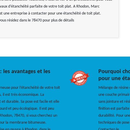
avaux d’étanchéité parfaite de votre toit plat. A Rhodon, Marc
st une entreprise à contacter pour une étanchéité de toit plat.
vous résidez dans le 78470 pour plus de détails
les avantages et les
Pourquoi cho
pour une étan
meuse pour l’étanchéité de votre toit
Mélange de résine e
, il est très économique. La
une couche primair
 et durable. Sa pose est facile et elle
sans jointure et ré
ourd et peu écologique. Il est peu
finition est parfait
 Rhodon, 78470, si vous cherchez un
durabilité. Pour un
pour la membrane bitumeuse.
techniques de pose 
ise en œuvre à Rhodon, dans le
Contactez-le.