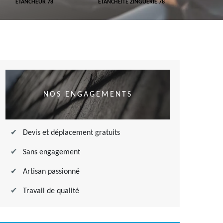
ETANCHEUR 78
ETANCHÉITÉ ZINGUERIE 78
ETANCHÉITÉ
NOS ENGAGEMENTS
Devis et déplacement gratuits
Sans engagement
Artisan passionné
Travail de qualité