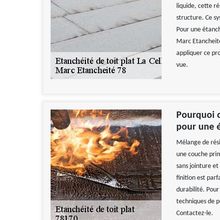
liquide, cette 
structure. Ce s
Pour une étanch
Marc Etancheité
appliquer ce pro
vue.
Pourquoi c
pour une é
Mélange de rési
une couche prim
sans jointure e
finition est par
durabilité. Pou
techniques de p
Contactez-le.