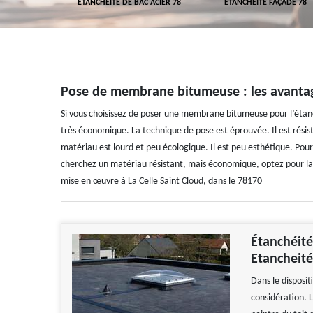
 TOITURE 78
ETANCHÉITÉ DE BAC ACIER 78
ETANCHÉITÉ FAÇADE 78
Pose de membrane bitumeuse : les avantag
Si vous choisissez de poser une membrane bitumeuse pour l’étanch
très économique. La technique de pose est éprouvée. Il est résista
matériau est lourd et peu écologique. Il est peu esthétique. Pour 
cherchez un matériau résistant, mais économique, optez pour 
mise en œuvre à La Celle Saint Cloud, dans le 78170
Étanchéité
Etancheité
Dans le disposit
considération. 