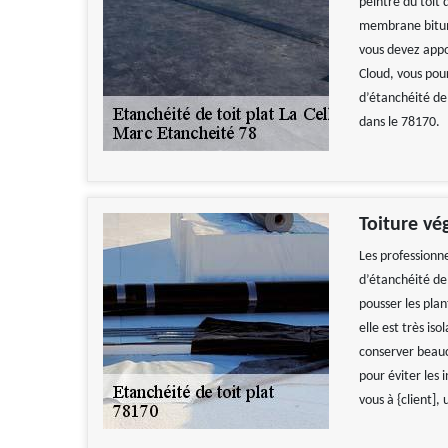
peintre du toit
membrane bitumeu
vous devez appo
Cloud, vous pou
d’étanchéité de 
dans le 78170.
Toiture vé
Les professionn
d’étanchéité de 
pousser les plan
elle est très i
conserver beauc
pour éviter les 
vous à {client],