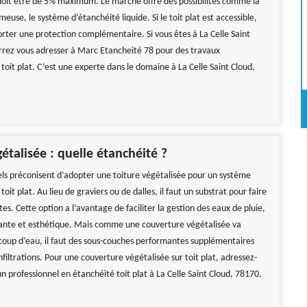
 doit être de 5% maximum. Le marché offre des possibilités comme la
se, le système d’étanchéité liquide. Si le toit plat est accessible,
rter une protection complémentaire. Si vous êtes à La Celle Saint
rrez vous adresser à Marc Etancheité 78 pour des travaux
toit plat. C’est une experte dans le domaine à La Celle Saint Cloud,
gétalisée : quelle étanchéité ?
els préconisent d’adopter une toiture végétalisée pour un système
toit plat. Au lieu de graviers ou de dalles, il faut un substrat pour faire
tes. Cette option a l’avantage de faciliter la gestion des eaux de pluie,
solante et esthétique. Mais comme une couverture végétalisée va
oup d’eau, il faut des sous-couches performantes supplémentaires
infiltrations. Pour une couverture végétalisée sur toit plat, adressez-
 un professionnel en étanchéité toit plat à La Celle Saint Cloud, 78170.