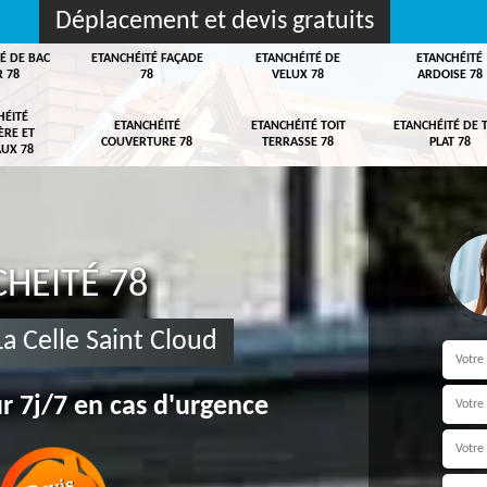
Déplacement et devis gratuits
É DE BAC
ETANCHÉITÉ FAÇADE
ETANCHÉITÉ DE
ETANCHÉITÉ
R 78
78
VELUX 78
ARDOISE 78
HÉITÉ
ETANCHÉITÉ
ETANCHÉITÉ TOIT
ETANCHÉITÉ DE 
ÈRE ET
COUVERTURE 78
TERRASSE 78
PLAT 78
UX 78
HEITÉ 78
La Celle Saint Cloud
r 7j/7 en cas d'urgence