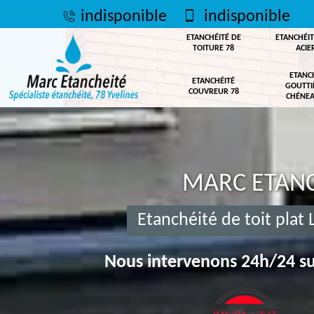
indisponible
indisponible
ETANCHÉITÉ DE
ETANCHÉIT
TOITURE 78
ACIE
ETANC
ETANCHÉITÉ
GOUTTI
COUVREUR 78
CHÉNEA
MARC ETANC
Etanchéité de toit plat 
Nous intervenons 24h/24 su