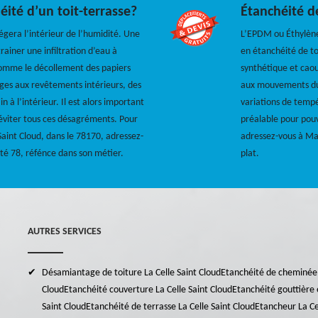
ité d’un toit-terrasse?
Étanchéité d
égera l’intérieur de l’humidité. Une
L’EPDM ou Éthylène
rainer une infiltration d’eau à
en étanchéité de t
comme le décollement des papiers
synthétique et caou
ages aux revêtements intérieurs, des
aux mouvements du 
à l’intérieur. Il est alors important
variations de tempér
’éviter tous ces désagréments. Pour
préalable pour pou
 Saint Cloud, dans le 78170, adressez-
adressez-vous à Mar
té 78, réfénce dans son métier.
plat.
AUTRES SERVICES
Désamiantage de toiture La Celle Saint Cloud
Etanchéité de cheminée 
Cloud
Etanchéité couverture La Celle Saint Cloud
Etanchéité gouttière 
Saint Cloud
Etanchéité de terrasse La Celle Saint Cloud
Etancheur La Ce