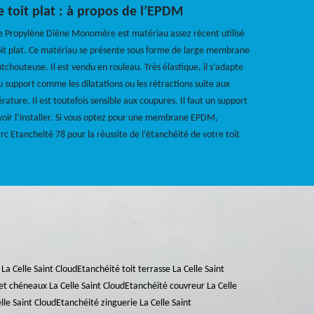
e toit plat : à propos de l’EPDM
 Propylène Diène Monomère est matériau assez récent utilisé
oit plat. Ce matériau se présente sous forme de large membrane
tchouteuse. Il est vendu en rouleau. Très élastique, il s’adapte
support comme les dilatations ou les rétractions suite aux
ature. Il est toutefois sensible aux coupures. Il faut un support
voir l’installer. Si vous optez pour une membrane EPDM,
c Etancheité 78 pour la réussite de l’étanchéité de votre toit
La Celle Saint Cloud
Etanchéité toit terrasse La Celle Saint
et chéneaux La Celle Saint Cloud
Etanchéité couvreur La Celle
lle Saint Cloud
Etanchéité zinguerie La Celle Saint