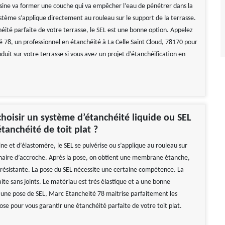
résine va former une couche qui va empêcher l’eau de pénétrer dans la
ystème s’applique directement au rouleau sur le support de la terrasse.
éité parfaite de votre terrasse, le SEL est une bonne option. Appelez
 78, un professionnel en étanchéité à La Celle Saint Cloud, 78170 pour
duit sur votre terrasse si vous avez un projet d’étanchéification en
hoisir un système d’étanchéité liquide ou SEL
tanchéité de toit plat ?
ne et d’élastomère, le SEL se pulvérise ou s’applique au rouleau sur
aire d’accroche. Après la pose, on obtient une membrane étanche,
t résistante. La pose du SEL nécessite une certaine compétence. La
faite sans joints. Le matériau est très élastique et a une bonne
r une pose de SEL, Marc Etancheité 78 maitrise parfaitement les
ose pour vous garantir une étanchéité parfaite de votre toit plat.