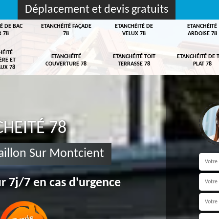
Déplacement et devis gratuits
É DE BAC
ETANCHÉITÉ FAÇADE
ETANCHÉITÉ DE
ETANCHÉITÉ
R 78
78
VELUX 78
ARDOISE 78
HÉITÉ
ETANCHÉITÉ
ETANCHÉITÉ TOIT
ETANCHÉITÉ DE 
ÈRE ET
COUVERTURE 78
TERRASSE 78
PLAT 78
UX 78
HEITÉ 78
Gaillon Sur Montcient
r 7j/7 en cas d'urgence