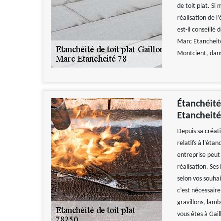
de toit plat. Si
réalisation de l
est-il conseillé
Marc Etancheité
Montcient, dans
Étanchéité
Etancheité
Depuis sa créat
relatifs à l’étan
entreprise peut
réalisation. Se
selon vos souhai
c’est nécessaire
gravillons, lamb
vous êtes à Gai