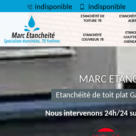
indisponible
indisponible
ETANCHÉITÉ DE
ETANCHÉIT
TOITURE 78
ACIE
ETANC
ETANCHÉITÉ
GOUTTI
COUVREUR 78
CHÉNEA
MARC ETANC
Etanchéité de toit plat 
Nous intervenons 24h/24 su