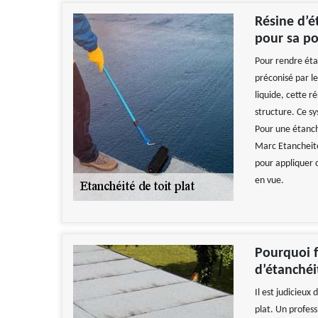
Résine d’é
pour sa p
Pour rendre éta
préconisé par le
liquide, cette 
structure. Ce s
Pour une étanch
Marc Etancheité
pour appliquer c
en vue.
Pourquoi f
d’étanchéi
Il est judicieux
plat. Un profes