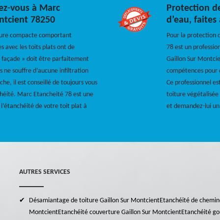
sez-vous à Marc
Protection de
ntcient 78250
d’eau, faites
cture compacte comportant
Pour la protection 
 avec les toits plats ont de
78 est un professio
 façade » doit être parfaitement
Gaillon Sur Montcie
 ne souffre d’aucune infiltration
compétences pour qu
he, il est conseillé de toujours vous
Ce professionnel es
chéité. Marc Etancheité 78 est une
toiture végétalisée 
l’étanchéité de votre toit plat à
et demandez-lui un 
AUTRES SERVICES
Désamiantage de toiture Gaillon Sur Montcient
Etanchéité de chemin
Montcient
Etanchéité couverture Gaillon Sur Montcient
Etanchéité go