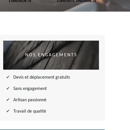
ETANCHEUR 78
ETANCHÉITÉ ZINGUERIE 78
ETANCHÉITÉ
NOS ENGAGEMENTS
Devis et déplacement gratuits
Sans engagement
Artisan passionné
Travail de qualité