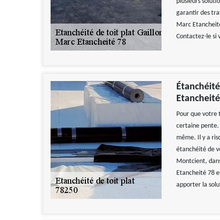
plusieurs solutio
garantir des tra
Marc Etancheité
Contactez-le si 
Étanchéité 
Etancheité
Pour que votre t
certaine pente.
même. Il y a risq
étanchéité de vo
Montcient, dans 
Etancheité 78 es
apporter la solu