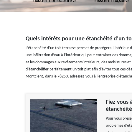
 TOITURE 78
ETANCHÉITÉ DE BAC ACIER 78
ETANCHÉITÉ FAÇADE 78
Quels intérêts pour une étanchéité d’un to
L’étanchéité d’un toit-terrasse permet de protégera l’intérieur d
une infiltration d’eau à l’intérieur qui peut entrainer des domm
et les dommages aux revêtements intérieurs, des moisissures et u
d’étanchéifier parfaitement un toit plat afin d’éviter tous ces d
Montcient, dans le 78250, adressez-vous à l’entreprise d’étanch
Fiez-vous 
étanchéité
Pour vous préser
problèmes d’éta