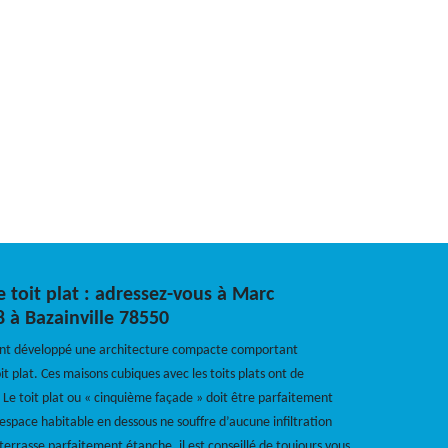
 toit plat : adressez-vous à Marc
8 à Bazainville 78550
ont développé une architecture compacte comportant
 plat. Ces maisons cubiques avec les toits plats ont de
Le toit plat ou « cinquième façade » doit être parfaitement
espace habitable en dessous ne souffre d’aucune infiltration
-terrasse parfaitement étanche, il est conseillé de toujours vous