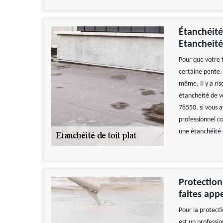
Étanchéité 
Etancheité
Pour que votre t
certaine pente.
même. Il y a risq
étanchéité de vo
78550, si vous a
professionnel co
une étanchéité d
Protection
faites app
Pour la protecti
est un professi