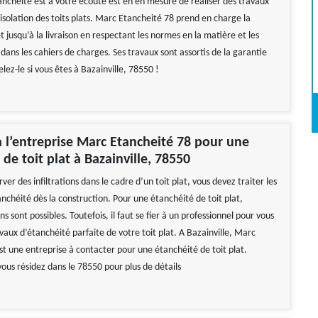
anchéité est à votre écoute est en en mesure de réaliser des travaux
isolation des toits plats. Marc Etancheité 78 prend en charge la
t jusqu’à la livraison en respectant les normes en la matière et les
dans les cahiers de charges. Ses travaux sont assortis de la garantie
ez-le si vous êtes à Bazainville, 78550 !
à l’entreprise Marc Etancheité 78 pour une
 de toit plat à Bazainville, 78550
ver des infiltrations dans le cadre d’un toit plat, vous devez traiter les
nchéité dès la construction. Pour une étanchéité de toit plat,
ns sont possibles. Toutefois, il faut se fier à un professionnel pour vous
vaux d’étanchéité parfaite de votre toit plat. A Bazainville, Marc
st une entreprise à contacter pour une étanchéité de toit plat.
vous résidez dans le 78550 pour plus de détails