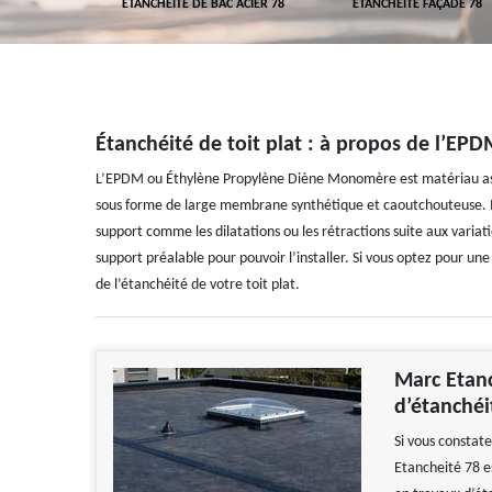
TURE 78
ETANCHÉITÉ DE BAC ACIER 78
ETANCHÉITÉ FAÇADE 78
Étanchéité de toit plat : à propos de l’EP
L’EPDM ou Éthylène Propylène Diène Monomère est matériau assez
sous forme de large membrane synthétique et caoutchouteuse. Il
support comme les dilatations ou les rétractions suite aux variati
support préalable pour pouvoir l’installer. Si vous optez pour 
de l’étanchéité de votre toit plat.
Marc Etanc
d’étanchéi
Si vous constate
Etancheité 78 es