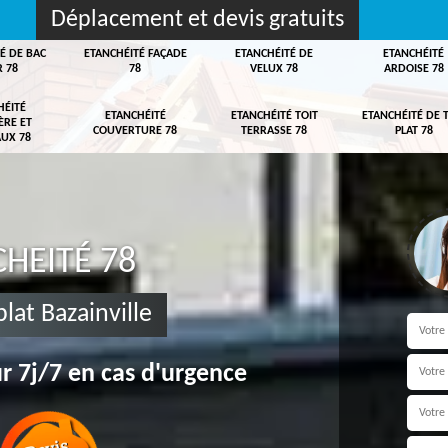
Déplacement et devis gratuits
É DE BAC
ETANCHÉITÉ FAÇADE
ETANCHÉITÉ DE
ETANCHÉITÉ
R 78
78
VELUX 78
ARDOISE 78
HÉITÉ
ETANCHÉITÉ
ETANCHÉITÉ TOIT
ETANCHÉITÉ DE 
ÈRE ET
COUVERTURE 78
TERRASSE 78
PLAT 78
UX 78
HEITÉ 78
lat Bazainville
r 7j/7 en cas d'urgence