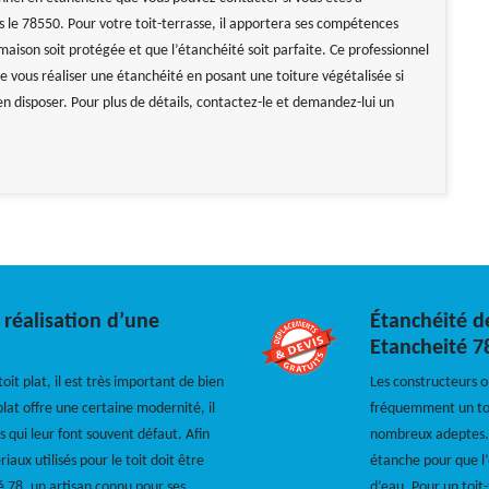
s le 78550. Pour votre toit-terrasse, il apportera ses compétences
aison soit protégée et que l’étanchéité soit parfaite. Ce professionnel
e vous réaliser une étanchéité en posant une toiture végétalisée si
n disposer. Pour plus de détails, contactez-le et demandez-lui un
 réalisation d’une
Étanchéité de
Etancheité 7
it plat, il est très important de bien
Les constructeurs 
 plat offre une certaine modernité, il
fréquemment un toit
s qui leur font souvent défaut. Afin
nombreux adeptes. 
iaux utilisés pour le toit doit être
étanche pour que l’
é 78, un artisan connu pour ses
d’eau. Pour un toit