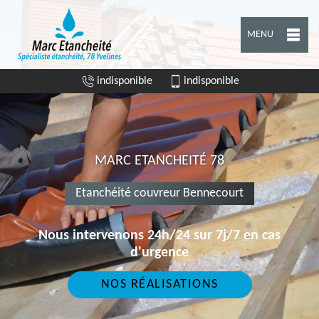
MENU
indisponible
indisponible
MARC ETANCHEITÉ 78
Etanchéité couvreur Bennecourt
Nous intervenons 24h/24 sur 7j/7 en cas
d'urgence
NOS RÉALISATIONS