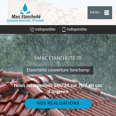
MENU
indisponible
indisponible
MARC ETANCHEITÉ 78
Etanchéité couverture Sonchamp
Nous intervenons 24h/24 sur 7j/7 en cas
d'urgence
NOS RÉALISATIONS