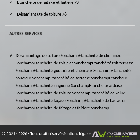
Etanchéité de faîtage et faîtière 78
Désamiantage de toiture 78
AUTRES SERVICES
Désamiantage de toiture Sonchamp
Etanchéité de cheminée
Sonchamp
Etanchéité de toit plat Sonchamp
Etanchéité toit terrasse
Sonchamp
Etanchéité gouttière et chéneaux Sonchamp
Etanchéité
couvreur Sonchamp
Etanchéité de terrasse Sonchamp
Etancheur
Sonchamp
Etanchéité zinguerie Sonchamp
Etanchéité ardoise
Sonchamp
Etanchéité de toiture Sonchamp
Etanchéité de velux
Sonchamp
Etanchéité façade Sonchamp
Etanchéité de bac acier
Sonchamp
Etanchéité de faîtage et faîtière Sonchamp
© 2021 - 2026 - Tout droit réservé
Mentions légales