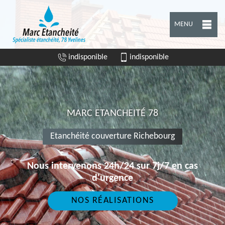
MENU
indisponible
indisponible
MARC ETANCHEITÉ 78
Etanchéité couverture Richebourg
Nous intervenons 24h/24 sur 7j/7 en cas
d'urgence
NOS RÉALISATIONS