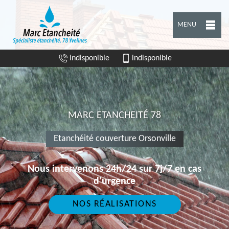
MENU
indisponible
indisponible
MARC ETANCHEITÉ 78
Etanchéité couverture Orsonville
Nous intervenons 24h/24 sur 7j/7 en cas
d'urgence
NOS RÉALISATIONS