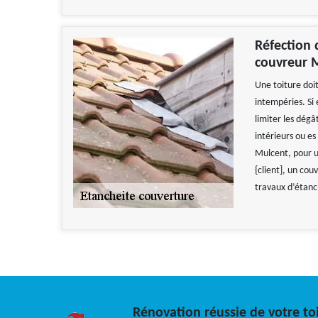
Réfection 
couvreur M
Une toiture doit
intempéries. Si
limiter les dégâ
intérieurs ou e
Mulcent, pour u
{client], un cou
travaux d’étanch
Rénovation réussie de votre toi