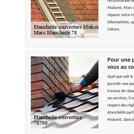
recommandé de v
Mulcent, Marc E
réparer votre t
informations, a
toiture.
Pour une p
vous au co
Quel que soit le
garantir une pa
travaux de répar
ses services, il
respect des règl
étanchéité parfa
Mulcent, dans l