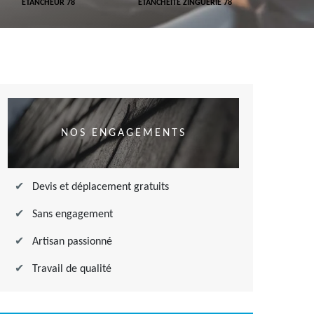
ETANCHEUR 78
ETANCHÉITÉ ZINGUERIE 78
ETANCHÉITÉ
NOS ENGAGEMENTS
Devis et déplacement gratuits
Sans engagement
Artisan passionné
Travail de qualité