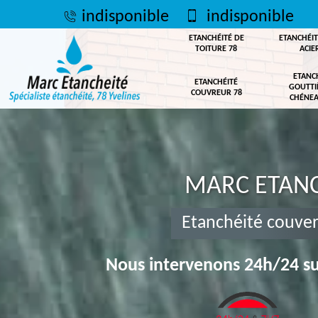
indisponible
indisponible
ETANCHÉITÉ DE
ETANCHÉIT
TOITURE 78
ACIE
ETANC
ETANCHÉITÉ
GOUTTI
COUVREUR 78
CHÉNEA
MARC ETANC
Etanchéité couve
Nous intervenons 24h/24 su