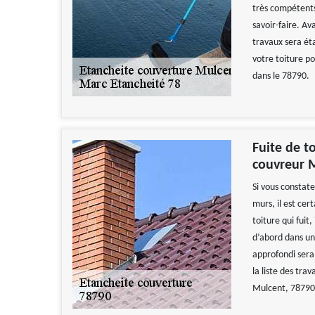
très compétents
savoir-faire. Av
travaux sera éta
votre toiture po
dans le 78790.
Fuite de to
couvreur M
Si vous constate
murs, il est cer
toiture qui fuit
d’abord dans un
approfondi sera e
la liste des tra
Mulcent, 78790 