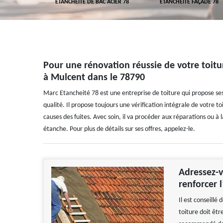
 TOITURE 78
ETANCHÉITÉ DE BAC ACIER 78
ETANCHÉITÉ FAÇADE 78
Pour une rénovation réussie de votre toitur
à Mulcent dans le 78790
Marc Etancheité 78 est une entreprise de toiture qui propose ses
qualité. Il propose toujours une vérification intégrale de votre t
causes des fuites. Avec soin, il va procéder aux réparations ou à
étanche. Pour plus de détails sur ses offres, appelez-le.
Adressez-v
renforcer 
Il est conseillé
toiture doit être