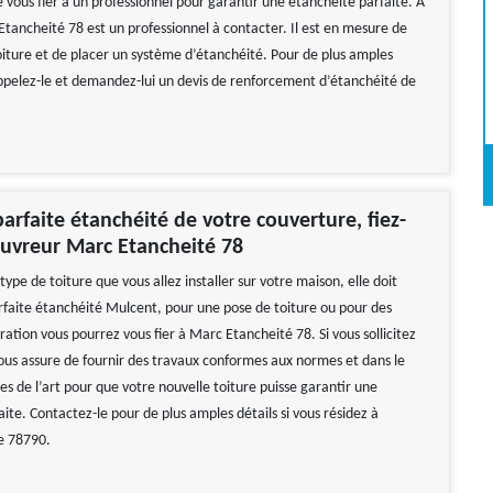
ous fier à un professionnel pour garantir une étanchéité parfaite. A
tancheité 78 est un professionnel à contacter. Il est en mesure de
oiture et de placer un système d’étanchéité. Pour de plus amples
ppelez-le et demandez-lui un devis de renforcement d’étanchéité de
arfaite étanchéité de votre couverture, fiez-
uvreur Marc Etancheité 78
 type de toiture que vous allez installer sur votre maison, elle doit
rfaite étanchéité Mulcent, pour une pose de toiture ou pour des
ation vous pourrez vous fier à Marc Etancheité 78. Si vous sollicitez
 vous assure de fournir des travaux conformes aux normes et dans le
es de l’art pour que votre nouvelle toiture puisse garantir une
ite. Contactez-le pour de plus amples détails si vous résidez à
e 78790.