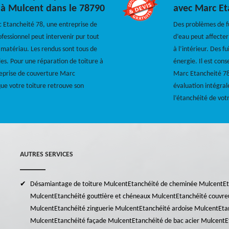
 à Mulcent dans le 78790
avec Marc Et
c Etancheité 78, une entreprise de
Des problèmes de fu
fessionnel peut intervenir pur tout
d’eau peut affecter 
 matériau. Les rendus sont tous de
à l’intérieur. Des 
bles. Pour une réparation de toiture à
énergie. Il est cons
reprise de couverture Marc
Marc Etancheité 78 
que votre toiture retrouve son
évaluation intégral
l’étanchéité de votr
AUTRES SERVICES
Désamiantage de toiture Mulcent
Etanchéité de cheminée Mulcent
Et
Mulcent
Etanchéité gouttière et chéneaux Mulcent
Etanchéité couvre
Mulcent
Etanchéité zinguerie Mulcent
Etanchéité ardoise Mulcent
Eta
Mulcent
Etanchéité façade Mulcent
Etanchéité de bac acier Mulcent
E