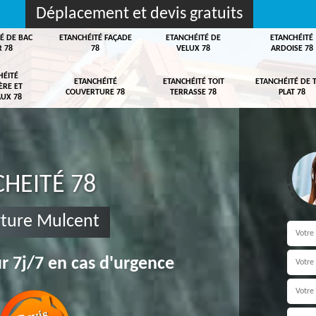
Déplacement et devis gratuits
É DE BAC
ETANCHÉITÉ FAÇADE
ETANCHÉITÉ DE
ETANCHÉITÉ
R 78
78
VELUX 78
ARDOISE 78
HÉITÉ
ETANCHÉITÉ
ETANCHÉITÉ TOIT
ETANCHÉITÉ DE 
ÈRE ET
COUVERTURE 78
TERRASSE 78
PLAT 78
UX 78
HEITÉ 78
rture Mulcent
r 7j/7 en cas d'urgence