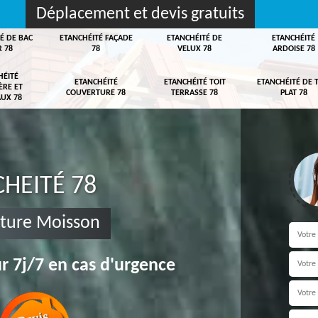
Déplacement et devis gratuits
É DE BAC
ETANCHÉITÉ FAÇADE
ETANCHÉITÉ DE
ETANCHÉITÉ
R 78
78
VELUX 78
ARDOISE 78
HÉITÉ
ETANCHÉITÉ
ETANCHÉITÉ TOIT
ETANCHÉITÉ DE 
ÈRE ET
COUVERTURE 78
TERRASSE 78
PLAT 78
UX 78
HEITÉ 78
rture Moisson
r 7j/7 en cas d'urgence