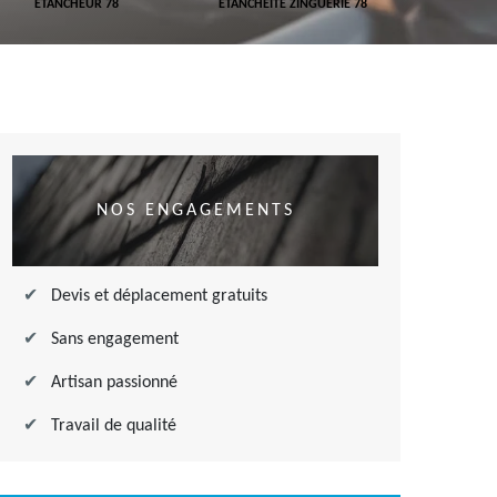
ETANCHEUR 78
ETANCHÉITÉ ZINGUERIE 78
ETANCHÉITÉ
NOS ENGAGEMENTS
Devis et déplacement gratuits
Sans engagement
Artisan passionné
Travail de qualité