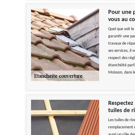
Pour une p
vous au co
Quel que soit le
garantir une pa
travaux de répar
ses services, il
respect des règl
étanchéité parfa
Moisson, dans l
Respectez 
tuiles de r
Les tuiles de r
remplacement est
aussi un rôle da