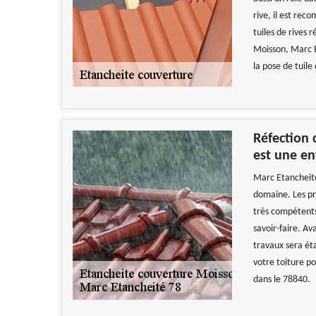
rive, il est re
tuiles de rives r
Moisson, Marc E
la pose de tuile
Réfection 
est une en
Marc Etancheité
domaine. Les pr
très compétents
savoir-faire. Av
travaux sera éta
votre toiture po
dans le 78840.