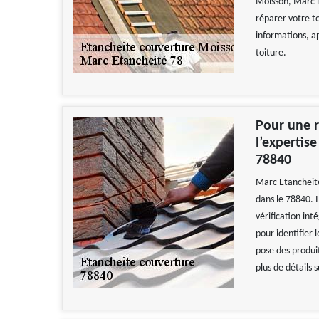
Moisson, Marc E
réparer votre t
informations, a
toiture.
Pour une r
l’expertis
78840
Marc Etancheité
dans le 78840. I
vérification int
pour identifier 
pose des produi
plus de détails s