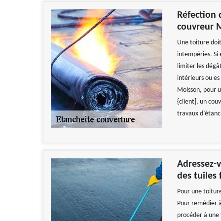
Réfection 
couvreur M
Une toiture doit
intempéries. Si
limiter les dégâ
intérieurs ou e
Moisson, pour u
{client], un cou
travaux d’étanch
Adressez-v
des tuiles 
Pour une toiture
Pour remédier à
procéder à une v