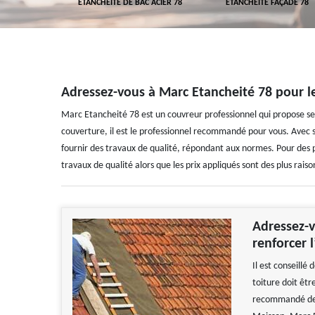
 TOITURE 78
ETANCHÉITÉ DE BAC ACIER 78
ETANCHÉITÉ FAÇADE 78
Adressez-vous à Marc Etancheité 78 pour le
Marc Etancheité 78 est un couvreur professionnel qui propose ses
couverture, il est le professionnel recommandé pour vous. Avec s
fournir des travaux de qualité, répondant aux normes. Pour des p
travaux de qualité alors que les prix appliqués sont des plus ra
Adressez-v
renforcer 
Il est conseillé
toiture doit être
recommandé de v