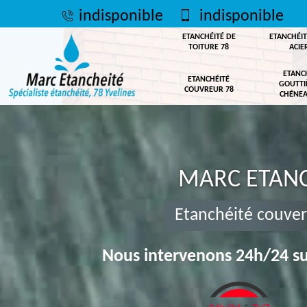
indisponible
indisponible
ETANCHÉITÉ DE
ETANCHÉIT
TOITURE 78
ACIE
ETANC
ETANCHÉITÉ
GOUTTI
COUVREUR 78
CHÉNEA
MARC ETANC
Etanchéité couve
Nous intervenons 24h/24 su