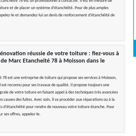
tancheité 78 est un professionnel à contacter. Il est en mesure de
oiture et de placer un système d’étanchéité. Pour de plus amples
ppelez-le et demandez-lui un devis de renforcement d’étanchéité de
énovation réussie de votre toiture : fiez-vous à
e de Marc Etancheité 78 à Moisson dans le
 78 est une entreprise de toiture qui propose ses services à Moisson,
l est reconnu pour ses travaux de qualité. Il propose toujours une
égrale de votre toiture en faisant appel à des techniques très avancées
les causes des fuites. Avec soin, il va procéder aux réparations ou à la
ts d’étanchéité pour rendre de nouveau votre toiture étanche. Pour
ur ses offres, appelez-le.