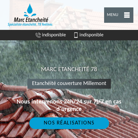
MENU
indisponible
indisponible
MARC ETANCHEITÉ 78
Etanchéité couverture Millemont
Nous intervenons 24h/24 sur 7j/7 en cas
d'urgence
NOS RÉALISATIONS