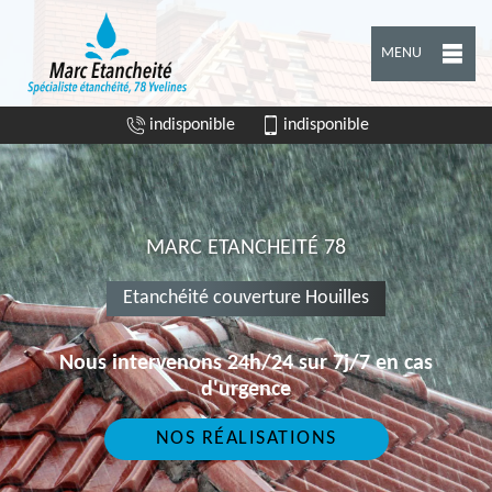
MENU
indisponible
indisponible
MARC ETANCHEITÉ 78
Etanchéité couverture Houilles
Nous intervenons 24h/24 sur 7j/7 en cas
d'urgence
NOS RÉALISATIONS