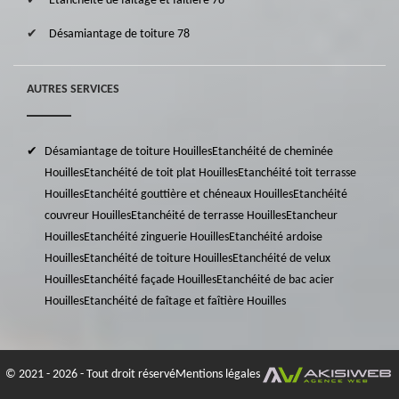
Etanchéité de faîtage et faîtière 78
Désamiantage de toiture 78
AUTRES SERVICES
Désamiantage de toiture Houilles
Etanchéité de cheminée
Houilles
Etanchéité de toit plat Houilles
Etanchéité toit terrasse
Houilles
Etanchéité gouttière et chéneaux Houilles
Etanchéité
couvreur Houilles
Etanchéité de terrasse Houilles
Etancheur
Houilles
Etanchéité zinguerie Houilles
Etanchéité ardoise
Houilles
Etanchéité de toiture Houilles
Etanchéité de velux
Houilles
Etanchéité façade Houilles
Etanchéité de bac acier
Houilles
Etanchéité de faîtage et faîtière Houilles
© 2021 - 2026 - Tout droit réservé
Mentions légales